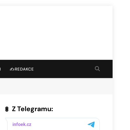
I
✍️REDAKCE
Z Telegramu: