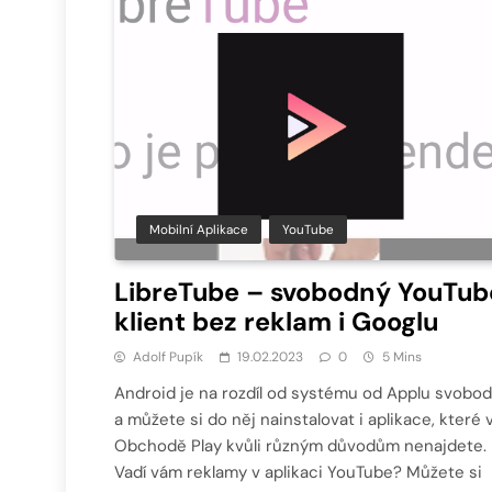
Mobilní Aplikace
YouTube
LibreTube – svobodný YouTub
klient bez reklam i Googlu
Adolf Pupík
19.02.2023
0
5 Mins
Android je na rozdíl od systému od Applu svobo
a můžete si do něj nainstalovat i aplikace, které 
Obchodě Play kvůli různým důvodům nenajdete.
Vadí vám reklamy v aplikaci YouTube? Můžete si