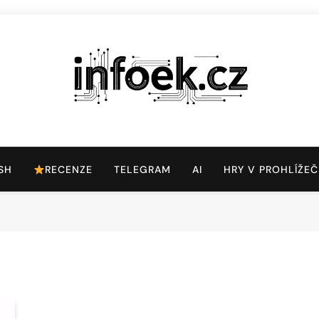
Infoek.cz
Web Věnující Se Technologickým Novinkám
SH
RECENZE
TELEGRAM
AI
HRY V PROHLÍŽEČ