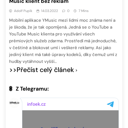
Music klient bez reklam
Adolf Pupík
14.03.2022
0
7 Mins
Mobilní aplikace YMusic mezi lidmi moc známa není a
je škoda, že je tak opomíjená. Jedná se o YouTube a
YouTube Music klienta pro využívání všech
prémiových služeb zdarma. Prostředí má jednoduché,
v češtině a blokovat umí i veškeré reklamy. Asi jako
jediný klient má také úpravy kodeků, díky čemuž umí z
hudby vytáhnout vyšší…
>>Přečíst celý článek
Z Telegramu: