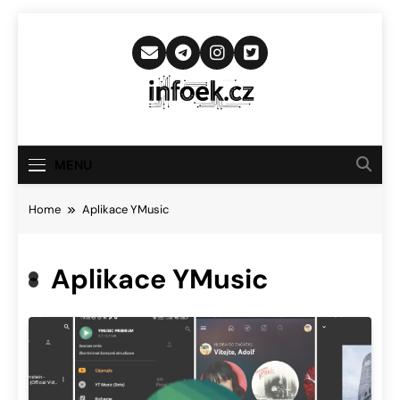
Skip
to
content
Infoek.cz
Web Věnující Se Technologickým
Novinkám
MENU
Home
Aplikace YMusic
Aplikace YMusic