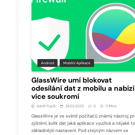
Android
Mobilní Aplikace
GlassWire umí blokovat
odesílání dat z mobilu a nabízí
více soukromí
Adolf Pupík
28.02.2023
0
11 Mins
GlassWire je ve světě počítačů známý nástroj pr
zjištění, kolik dat jaká aplikace využívá a nějaké t
základnější nastavení. Pod stejným názvem se