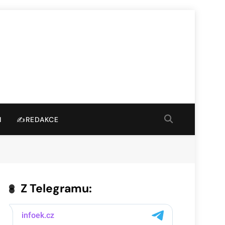
I
✍️REDAKCE
Z Telegramu: