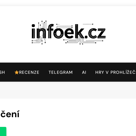
Infoek.cz
Web Věnující Se Technologickým Novinkám
SH
RECENZE
TELEGRAM
AI
HRY V PROHLÍŽEČ
ečení