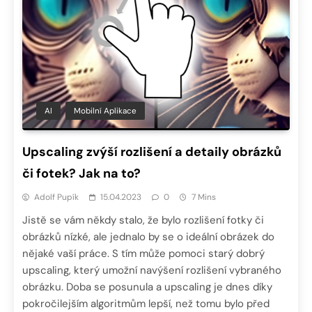
AI
Mobilní Aplikace
Upscaling zvýší rozlišení a detaily obrázků
či fotek? Jak na to?
Adolf Pupík
15.04.2023
0
7 Mins
Jistě se vám někdy stalo, že bylo rozlišení fotky či
obrázků nízké, ale jednalo by se o ideální obrázek do
nějaké vaší práce. S tím může pomoci starý dobrý
upscaling, který umožní navýšení rozlišení vybraného
obrázku. Doba se posunula a upscaling je dnes díky
pokročilejším algoritmům lepší, než tomu bylo před