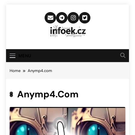
Skip
to
content
Infoek.cz
Web Věnující Se Technologickým
Novinkám
MENU
Home
Anymp4.com
Anymp4.com