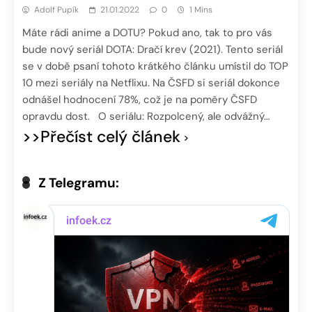
Adolf Pupík
21.01.2022
0
1 Mins
Máte rádi anime a DOTU? Pokud ano, tak to pro vás
bude nový seriál DOTA: Dračí krev (2021). Tento seriál
se v době psaní tohoto krátkého článku umístil do TOP
10 mezi seriály na Netflixu. Na ČSFD si seriál dokonce
odnášel hodnocení 78%, což je na poměry ČSFD
opravdu dost. O seriálu: Rozpolcený, ale odvážný…
>>Přečíst celý článek
Z Telegramu: