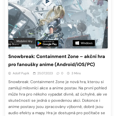
Mobilní Hry
Snowbreak: Containment Zone – akční hra
pro fanoušky anime (Android/iOS/PC)
Adolf Pupík
25.07.2023
0
3 Mins
Snowbreak: Containment Zone je nová hra, kterou si
zamilují milovníci akce a anime postav. Na první pohled
může hra pro někoho vypadat divně, až úchylně, ale ve
skutečnosti se jedná o povedenou akci. Dokonce i
anime postavy jsou zpracovány výborně, dobré jsou
audio efekty a mapy. Hra je dostupná pro počítače se