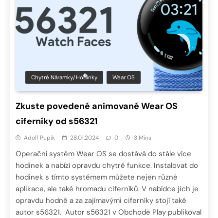
Chytré Náramky/hodinky
Wear OS
Zkuste povedené animované Wear OS
ciferníky od s56321
Adolf Pupík
28.01.2024
0
3 Mins
Operační systém Wear OS se dostává do stále více
hodinek a nabízí opravdu chytré funkce. Instalovat do
hodinek s tímto systémem můžete nejen různé
aplikace, ale také hromadu ciferníků. V nabídce jich je
opravdu hodně a za zajímavými ciferníky stojí také
autor s56321. Autor s56321 v Obchodě Play publikoval