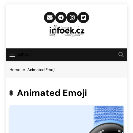
Skip
to
content
Infoek.cz
Web Věnující Se Technologickým
Novinkám
MENU
Home
Animated Emoji
Animated Emoji