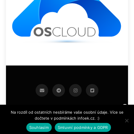
infoek.cz 2026.Developed By
.
BlazeThemes
Na rozdíl od ostatních nesbíráme vaše osobní údaje. Více se
dočtete v podmínkách infoek.cz. :)
Souhlasím
Smluvní podmínky a GDPR