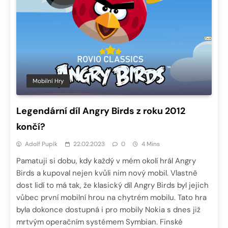
Mobilní Hry
Legendární díl Angry Birds z roku 2012
končí?
Adolf Pupík
22.02.2023
0
4 Mins
Pamatuji si dobu, kdy každý v mém okolí hrál Angry
Birds a kupoval nejen kvůli nim nový mobil. Vlastně
dost lidí to má tak, že klasický díl Angry Birds byl jejich
vůbec první mobilní hrou na chytrém mobilu. Tato hra
byla dokonce dostupná i pro mobily Nokia s dnes již
mrtvým operačním systémem Symbian. Finské