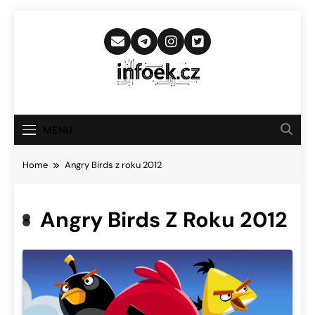
Skip
to
content
Infoek.cz
Web Věnující Se Technologickým
Novinkám
MENU
Home
Angry Birds z roku 2012
Angry Birds Z Roku 2012