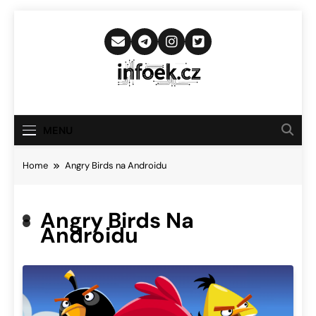
Skip
to
content
Infoek.cz
Web Věnující Se Technologickým
Novinkám
MENU
Home
Angry Birds na Androidu
Angry Birds Na
Androidu