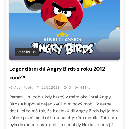
Mobilní Hry
Legendární díl Angry Birds z roku 2012
končí?
Adolf Pupík
22.02.2023
0
4 Mins
Pamatuji si dobu, kdy každý v mém okolí hrál Angry
Birds a kupoval nejen kvůli nim nový mobil. Vlastně
dost lidí to má tak, že klasický díl Angry Birds byl jejich
vůbec první mobilní hrou na chytrém mobilu. Tato hra
byla dokonce dostupná i pro mobily Nokia s dnes již