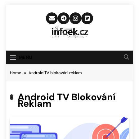
Skip
to
content
Infoek.cz
Web Věnující Se Technologickým
Novinkám
MENU
Home
Android TV blokování reklam
Android TV Blokování
Reklam