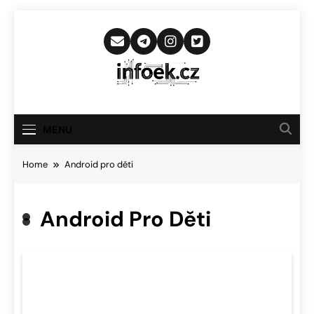
Skip
to
content
Infoek.cz
Web Věnující Se Technologickým
Novinkám
MENU
Home
Android pro děti
Android Pro Děti