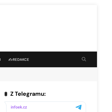
I
✍️REDAKCE
Z Telegramu: