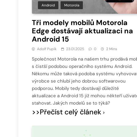
Android
Motorola
Tři modely mobilů Motorola
Edge dostávají aktualizaci na
Android 15
Adolf Pupík
23.01.2025
0
2 Mins
Společnost Motorola na našem trhu prodává mob
s čistší podobou operačního systému Android.
Někomu může taková podoba systému vyhovovat
výrobce se chlubí jeho dobrou softwarovou
podporou. Mobily tedy dostávají důležité
aktualizace a Android 15 již mohou někteří uživat
stahovat. Jakých modelů se to týká?
>>Přečíst celý článek