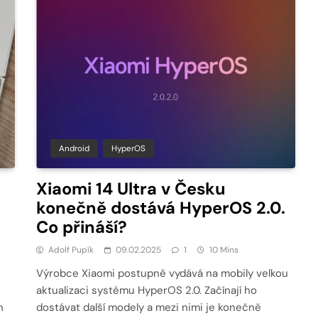
Android
HyperOS
Xiaomi 14 Ultra v Česku
konečně dostává HyperOS 2.0.
Co přináší?
Adolf Pupík
09.02.2025
1
10 Mins
Výrobce Xiaomi postupně vydává na mobily velkou
aktualizaci systému HyperOS 2.0. Začínají ho
h
dostávat další modely a mezi nimi je konečně