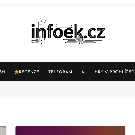
Infoek.cz
Web Věnující Se Technologickým Novinkám
SH
RECENZE
TELEGRAM
AI
HRY V PROHLÍŽEČ