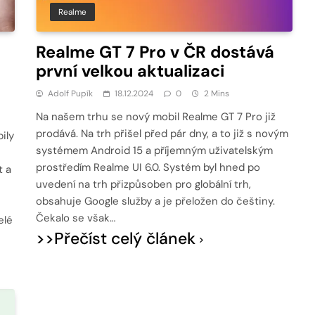
Realme
Realme GT 7 Pro v ČR dostává
první velkou aktualizaci
Adolf Pupík
18.12.2024
0
2 Mins
Na našem trhu se nový mobil Realme GT 7 Pro již
prodává. Na trh přišel před pár dny, a to již s novým
ily
systémem Android 15 a příjemným uživatelským
prostředím Realme UI 6.0. Systém byl hned po
 a
uvedení na trh přizpůsoben pro globální trh,
obsahuje Google služby a je přeložen do češtiny.
Čekalo se však…
elé
>>Přečíst celý článek