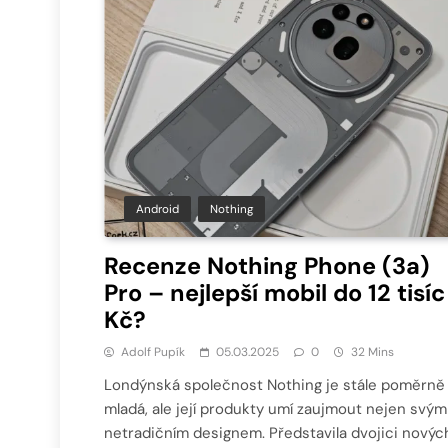
Android
Nothing
Recenze Nothing Phone (3a)
Pro – nejlepší mobil do 12 tisíc
Kč?
Adolf Pupík
05.03.2025
0
32 Mins
Londýnská společnost Nothing je stále poměrně
mladá, ale její produkty umí zaujmout nejen svým
netradičním designem. Představila dvojici novýc