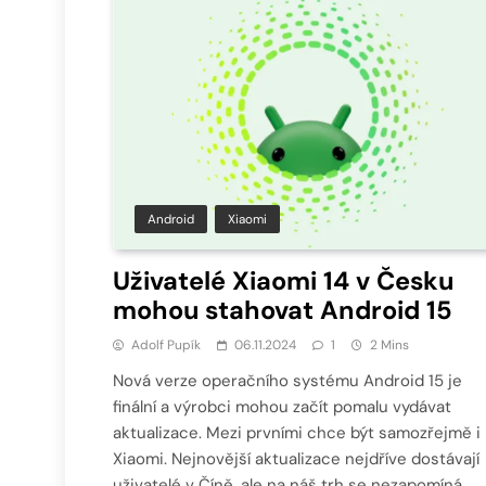
Android
Xiaomi
Uživatelé Xiaomi 14 v Česku
mohou stahovat Android 15
Adolf Pupík
06.11.2024
1
2 Mins
Nová verze operačního systému Android 15 je
finální a výrobci mohou začít pomalu vydávat
aktualizace. Mezi prvními chce být samozřejmě i
Xiaomi. Nejnovější aktualizace nejdříve dostávají
uživatelé v Číně, ale na náš trh se nezapomíná.