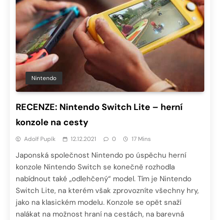
Nintendo
RECENZE: Nintendo Switch Lite – herní
konzole na cesty
Adolf Pupík
12.12.2021
0
17 Mins
Japonská společnost Nintendo po úspěchu herní
konzole Nintendo Switch se konečně rozhodla
nabídnout také „odlehčený“ model. Tím je Nintendo
Switch Lite, na kterém však zprovozníte všechny hry,
jako na klasickém modelu. Konzole se opět snaží
nalákat na možnost hraní na cestách, na barevná