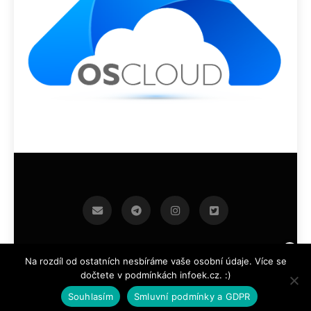
infoek.cz 2026.Developed By
.
BlazeThemes
Na rozdíl od ostatních nesbíráme vaše osobní údaje. Více se
dočtete v podmínkách infoek.cz. :)
Souhlasím
Smluvní podmínky a GDPR