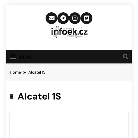
Skip
to
content
Infoek.cz
Web Věnující Se Technologickým
Novinkám
MENU
Home
Alcatel 1S
Alcatel 1S