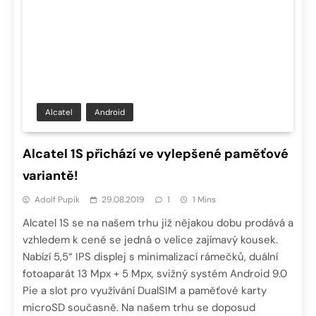
Alcatel
Android
Alcatel 1S přichází ve vylepšené paměťové
variantě!
Adolf Pupík
29.08.2019
1
1 Mins
Alcatel 1S se na našem trhu již nějakou dobu prodává a
vzhledem k ceně se jedná o velice zajímavý kousek.
Nabízí 5,5“ IPS displej s minimalizací rámečků, duální
fotoaparát 13 Mpx + 5 Mpx, svižný systém Android 9.0
Pie a slot pro využívání DualSIM a paměťové karty
microSD současně. Na našem trhu se doposud