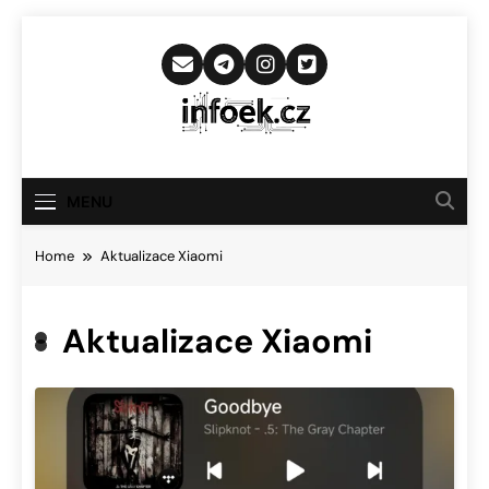
Skip
to
content
Infoek.cz
Web Věnující Se Technologickým
Novinkám
MENU
Home
Aktualizace Xiaomi
Aktualizace Xiaomi