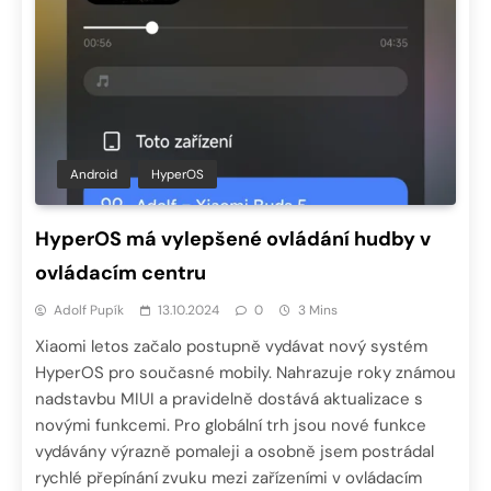
Android
HyperOS
HyperOS má vylepšené ovládání hudby v
ovládacím centru
Adolf Pupík
13.10.2024
0
3 Mins
Xiaomi letos začalo postupně vydávat nový systém
HyperOS pro současné mobily. Nahrazuje roky známou
nadstavbu MIUI a pravidelně dostává aktualizace s
novými funkcemi. Pro globální trh jsou nové funkce
vydávány výrazně pomaleji a osobně jsem postrádal
rychlé přepínání zvuku mezi zařízeními v ovládacím