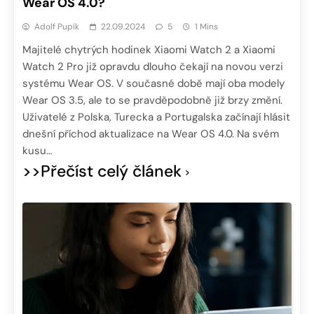
Wear OS 4.0?
Adolf Pupík
22.09.2024
5
1 Mins
Majitelé chytrých hodinek Xiaomi Watch 2 a Xiaomi
Watch 2 Pro již opravdu dlouho čekají na novou verzi
systému Wear OS. V současné době mají oba modely
Wear OS 3.5, ale to se pravděpodobně již brzy změní.
Uživatelé z Polska, Turecka a Portugalska začínají hlásit
dnešní příchod aktualizace na Wear OS 4.0. Na svém
kusu…
>>Přečíst celý článek