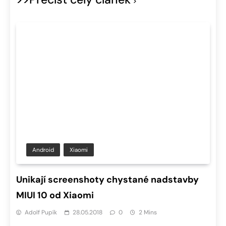
Android
Xiaomi
Unikají screenshoty chystané nadstavby
MIUI 10 od Xiaomi
Adolf Pupík
28.05.2018
0
2 Mins