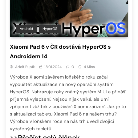
Android
HyperOS
Xiaomi Pad 6 v ČR dostává HyperOS s
Androidem 14
Adolf Pupík
18.01.2024
0
4 Mins
Výrobce Xiaomi závěrem loňského roku začal
vypouštět aktualizace na nový operační systém
HyperOS. Nahrazuje roky známý systém MIUI a přináší
příjemná vylepšení. Nejsou nijak velká, ale umí
zpříjemnit zážitek z používání Xiaomi zařízení. Jak je to
s aktualizací tabletu Xiaomi Pad 6 na našem trhu?
Výrobce v loňském roce na náš trh uvedl dvojici
vydařených tabletů…
>>Přečíst celý článek