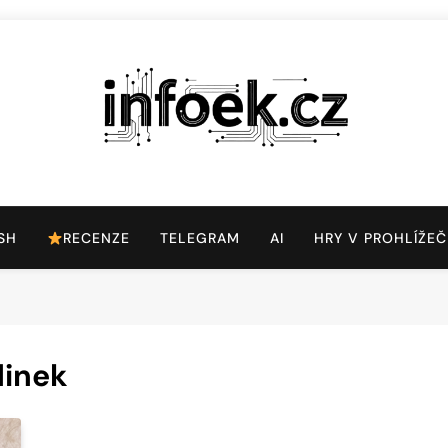
Infoek.cz
Web Věnující Se Technologickým Novinkám
SH
RECENZE
TELEGRAM
AI
HRY V PROHLÍŽEČ
dinek