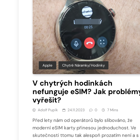
Apple
Chytré Náramky/hodinky
V chytrých hodinkách
nefunguje eSIM? Jak problém
vyřešit?
Adolf Pupík
24.11.2023
0
7 Mins
Před lety nám od operátorů bylo slibováno, že
moderní eSIM karty přinesou jednoduchost. Ve
skutečnosti ttomu tak alespoň prozatím není a s