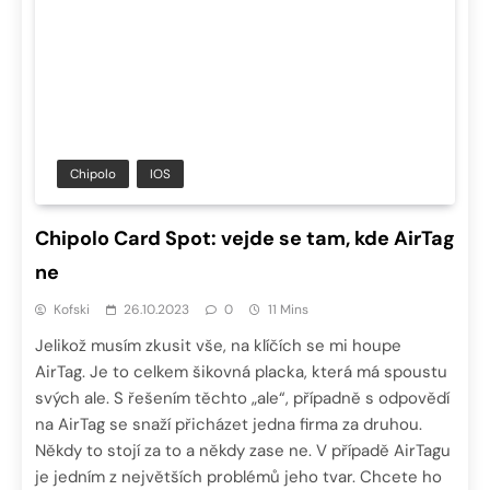
Chipolo
IOS
Chipolo Card Spot: vejde se tam, kde AirTag
ne
Kofski
26.10.2023
0
11 Mins
Jelikož musím zkusit vše, na klíčích se mi houpe
AirTag. Je to celkem šikovná placka, která má spoustu
svých ale. S řešením těchto „ale“, případně s odpovědí
na AirTag se snaží přicházet jedna firma za druhou.
Někdy to stojí za to a někdy zase ne. V případě AirTagu
je jedním z největších problémů jeho tvar. Chcete ho