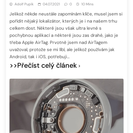
Adolf Pupík
04.07.2021
0
10 Mins
Jelikož někde neustále zapomínám klíče, musel jsem si
pořídit nějaký lokalizátor, kterých je i na našem trhu
celkem dost. Některé jsou však ultra levné s
pochybnou aplikací a některé jsou zas drahé, jako je
třeba Apple AirTag. Prvotně jsem nad AirTagem
uvažoval, protože se mi líbí, ale jelikož používám jak
Android, tak i iOS, potřebuji…
>>Přečíst celý článek