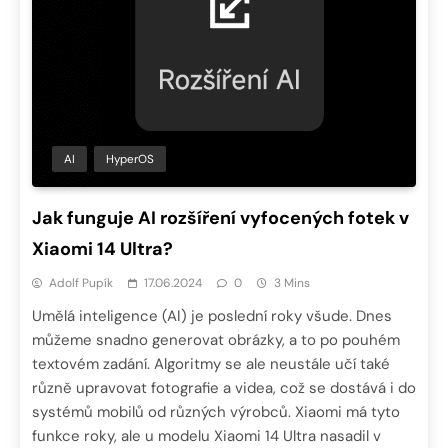
AI
HyperOS
Jak funguje AI rozšíření vyfocených fotek v
Xiaomi 14 Ultra?
Adolf Pupík
17.06.2024
0
3 Mins
Umělá inteligence (AI) je poslední roky všude. Dnes
můžeme snadno generovat obrázky, a to po pouhém
textovém zadání. Algoritmy se ale neustále učí také
různě upravovat fotografie a videa, což se dostává i do
systémů mobilů od různých výrobců. Xiaomi má tyto
funkce roky, ale u modelu Xiaomi 14 Ultra nasadil v