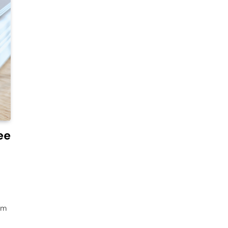
ee
em