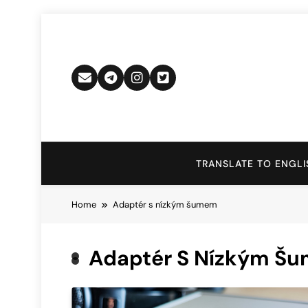
Skip
to
content
TRANSLATE TO ENGLI
Home
Adaptér s nízkým šumem
Adaptér S Nízkým Š