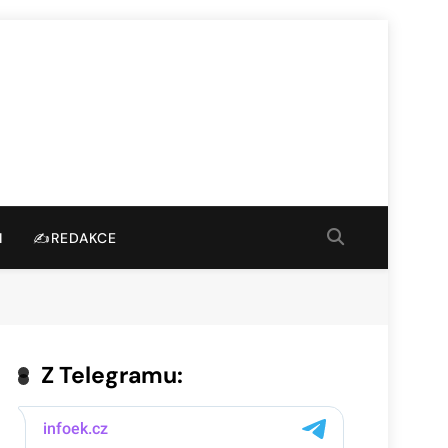
I
✍️REDAKCE
Z Telegramu: