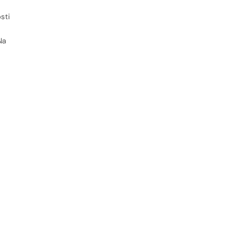
sti
Na