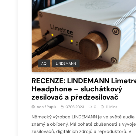
AQ
LINDEMANN
RECENZE: LINDEMANN Limetr
Headphone – sluchátkový
zesilovač a předzesilovač
Adolf Pupík
07.03.2023
0
11 Mins
Německý výrobce LINDEMANN je ve světě audia
známý a oblíbený. Má bohaté zkušenosti s vývoj
zesilovačů, digitálních zdrojů a reproduktorů. V