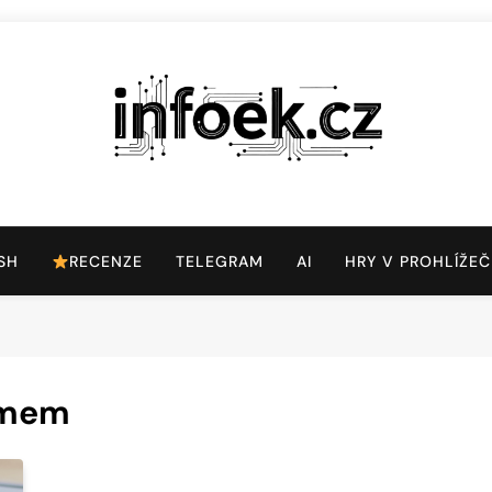
Infoek.cz
Web Věnující Se Technologickým Novinkám
SH
RECENZE
TELEGRAM
AI
HRY V PROHLÍŽEČ
umem