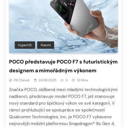
HyperOS
Xiaomi
POCO představuje POCO F7 s futuristickým
designem a mimořádným výkonem
PR Článek
24.06.2025
0
13 Mins
Značka POCO, oblíbená mezi mladými technologickými
nadšenci, představuje model POCO F7, jež stanovuje
nový standard pro špičkový výkon ve své kategorii. V
rámci prohlubující se spolupráce se společností
Qualcomm Technologies, Inc. je POCO F7 vybaveno
nejnovější mobilní platformou Snapdragon® 8s Gen 4,