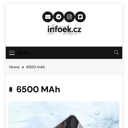
Skip
to
content
Infoek.cz
Web Věnující Se Technologickým
Novinkám
MENU
Home
6500 mAh
6500 MAh