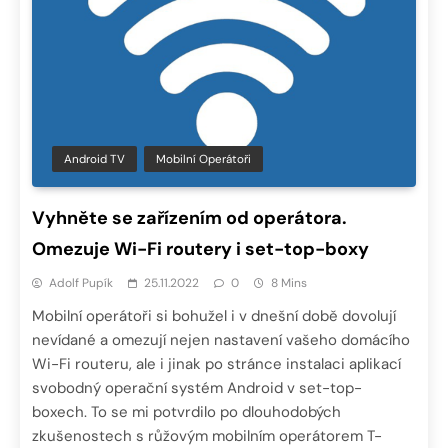
Android TV
Mobilní Operátoři
Vyhněte se zařízením od operátora.
Omezuje Wi-Fi routery i set-top-boxy
Adolf Pupík
25.11.2022
0
8 Mins
Mobilní operátoři si bohužel i v dnešní době dovolují
nevídané a omezují nejen nastavení vašeho domácího
Wi-Fi routeru, ale i jinak po stránce instalaci aplikací
svobodný operační systém Android v set-top-
boxech. To se mi potvrdilo po dlouhodobých
zkušenostech s růžovým mobilním operátorem T-