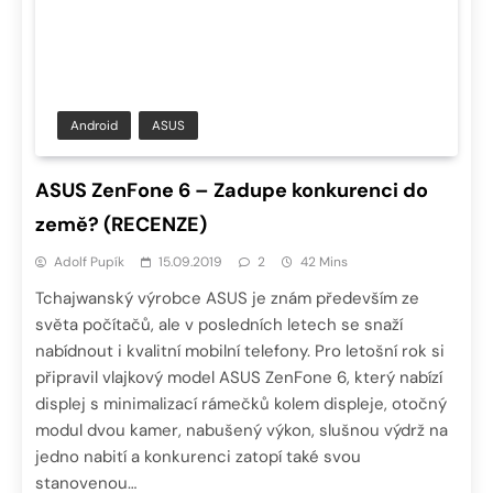
Android
ASUS
ASUS ZenFone 6 – Zadupe konkurenci do
země? (RECENZE)
Adolf Pupík
15.09.2019
2
42 Mins
Tchajwanský výrobce ASUS je znám především ze
světa počítačů, ale v posledních letech se snaží
nabídnout i kvalitní mobilní telefony. Pro letošní rok si
připravil vlajkový model ASUS ZenFone 6, který nabízí
displej s minimalizací rámečků kolem displeje, otočný
modul dvou kamer, nabušený výkon, slušnou výdrž na
jedno nabití a konkurenci zatopí také svou
stanovenou…