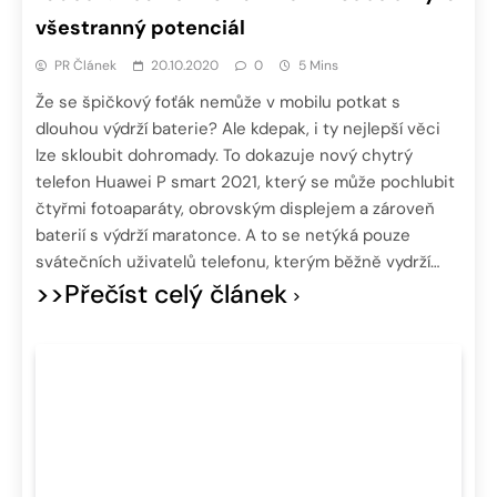
všestranný potenciál
PR Článek
20.10.2020
0
5 Mins
Že se špičkový foťák nemůže v mobilu potkat s
dlouhou výdrží baterie? Ale kdepak, i ty nejlepší věci
lze skloubit dohromady. To dokazuje nový chytrý
telefon Huawei P smart 2021, který se může pochlubit
čtyřmi fotoaparáty, obrovským displejem a zároveň
baterií s výdrží maratonce. A to se netýká pouze
svátečních uživatelů telefonu, kterým běžně vydrží…
>>Přečíst celý článek