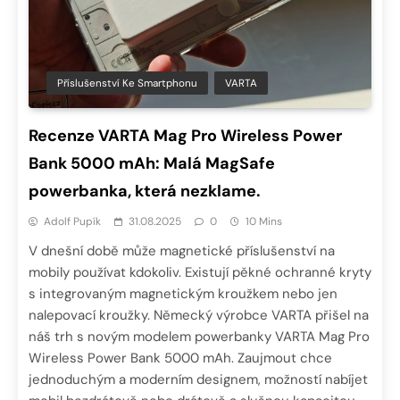
Příslušenství Ke Smartphonu
VARTA
Recenze VARTA Mag Pro Wireless Power
Bank 5000 mAh: Malá MagSafe
powerbanka, která nezklame.
Adolf Pupík
31.08.2025
0
10 Mins
V dnešní době může magnetické příslušenství na
mobily používat kdokoliv. Existují pěkné ochranné kryty
s integrovaným magnetickým kroužkem nebo jen
nalepovací kroužky. Německý výrobce VARTA přišel na
náš trh s novým modelem powerbanky VARTA Mag Pro
Wireless Power Bank 5000 mAh. Zaujmout chce
jednoduchým a moderním designem, možností nabíjet