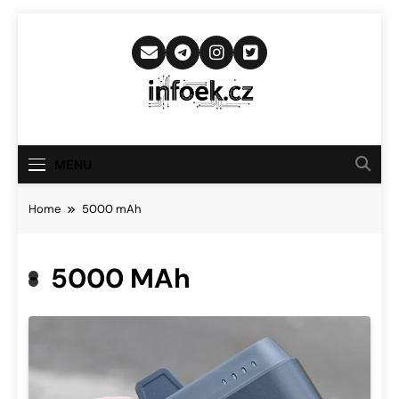
Skip
to
content
Infoek.cz
Web Věnující Se Technologickým
Novinkám
MENU
Home
5000 mAh
5000 MAh