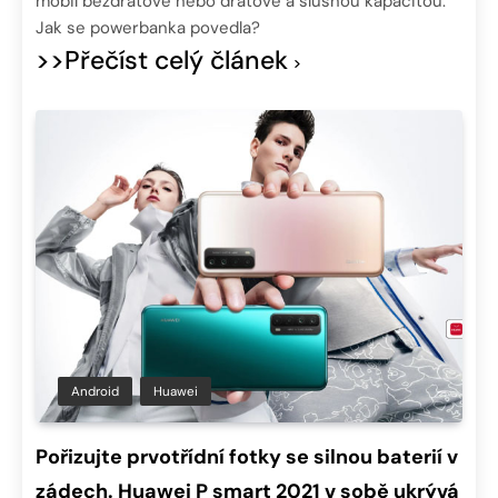
mobil bezdrátově nebo drátově a slušnou kapacitou.
Jak se powerbanka povedla?
>>Přečíst celý článek
Android
Huawei
Pořizujte prvotřídní fotky se silnou baterií v
zádech. Huawei P smart 2021 v sobě ukrývá