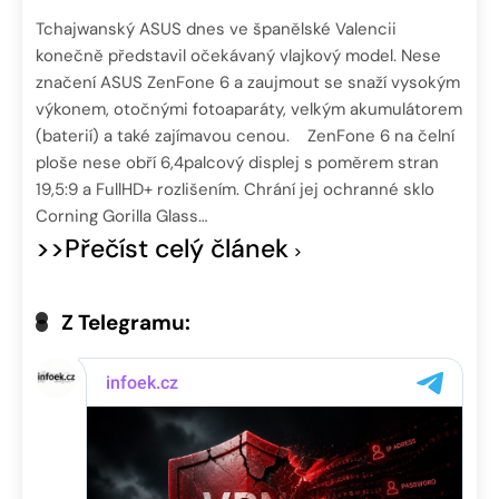
Tchajwanský ASUS dnes ve španělské Valencii
konečně představil očekávaný vlajkový model. Nese
značení ASUS ZenFone 6 a zaujmout se snaží vysokým
výkonem, otočnými fotoaparáty, velkým akumulátorem
(baterií) a také zajímavou cenou. ZenFone 6 na čelní
ploše nese obří 6,4palcový displej s poměrem stran
19,5:9 a FullHD+ rozlišením. Chrání jej ochranné sklo
Corning Gorilla Glass…
>>Přečíst celý článek
Z Telegramu: