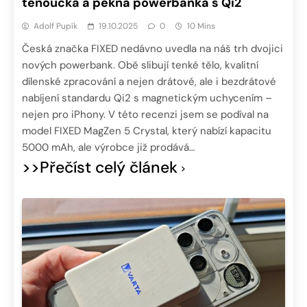
tenoučká a pěkná powerbanka s Qi2
Adolf Pupík
19.10.2025
0
10 Mins
Česká značka FIXED nedávno uvedla na náš trh dvojici
nových powerbank. Obě slibují tenké tělo, kvalitní
dílenské zpracování a nejen drátové, ale i bezdrátové
nabíjení standardu Qi2 s magnetickým uchycením –
nejen pro iPhony. V této recenzi jsem se podíval na
model FIXED MagZen 5 Crystal, který nabízí kapacitu
5000 mAh, ale výrobce již prodává…
>>Přečíst celý článek