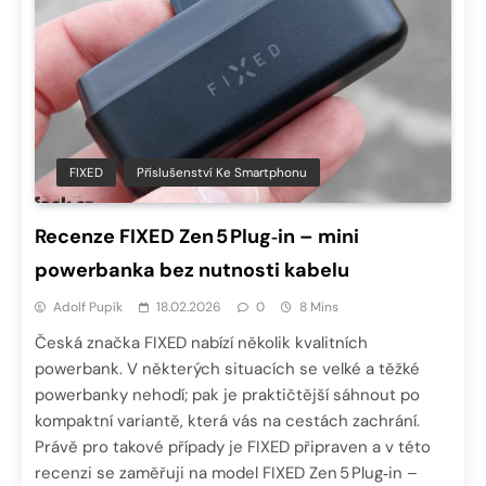
FIXED
Příslušenství Ke Smartphonu
Recenze FIXED Zen 5 Plug‑in – mini
powerbanka bez nutnosti kabelu
Adolf Pupík
18.02.2026
0
8 Mins
Česká značka FIXED nabízí několik kvalitních
powerbank. V některých situacích se velké a těžké
powerbanky nehodí; pak je praktičtější sáhnout po
kompaktní variantě, která vás na cestách zachrání.
Právě pro takové případy je FIXED připraven a v této
recenzi se zaměřuji na model FIXED Zen 5 Plug‑in –