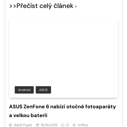
>>Přečíst celý článek
Android
ASUS
ASUS ZenFone 6 nabízí otočné fotoaparáty
a velkou baterii
Adolf Pupík
16.05.2019
0
4 Mins