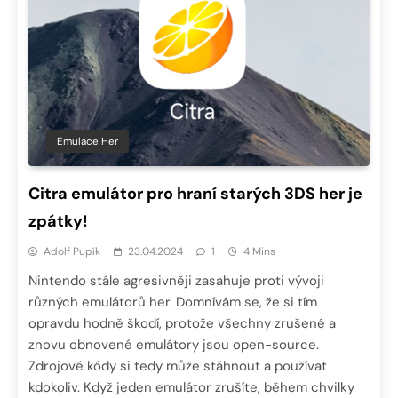
Emulace Her
Citra emulátor pro hraní starých 3DS her je
zpátky!
Adolf Pupík
23.04.2024
1
4 Mins
Nintendo stále agresivněji zasahuje proti vývoji
různých emulátorů her. Domnívám se, že si tím
opravdu hodně škodí, protože všechny zrušené a
znovu obnovené emulátory jsou open-source.
Zdrojové kódy si tedy může stáhnout a používat
kdokoliv. Když jeden emulátor zrušíte, během chvilky