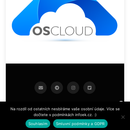
infoek.cz 2026.Developed By
.
BlazeThemes
Na rozdíl od ostatních nesbíráme vaše osobní údaje. Více se
dočtete v podmínkách infoek.cz. :)
Souhlasím
Smluvní podmínky a GDPR