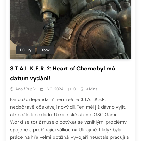
PC Hry
Xbox
S.T.A.L.K.E.R. 2: Heart of Chornobyl má
datum vydání!
Adolf Pupík
16.01.2024
0
3 Mins
Fanoušci legendární herní série S.T.A.L.K.E.R.
nedočkavě očekávají nový díl. Ten měl již dávno vyjít,
ale došlo k odkladu. Ukrajinské studio GSC Game
World se totiž muselo potýkat se vzniklými problémy
spojené s probíhající válkou na Ukrajině. I když byla
práce na hře velmi obtížná, vývojáři neustále pracují a