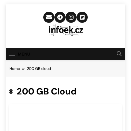
Skip
to
content
Infoek.cz
Web Věnující Se Technologickým
Novinkám
MENU
Home
200 GB cloud
200 GB Cloud