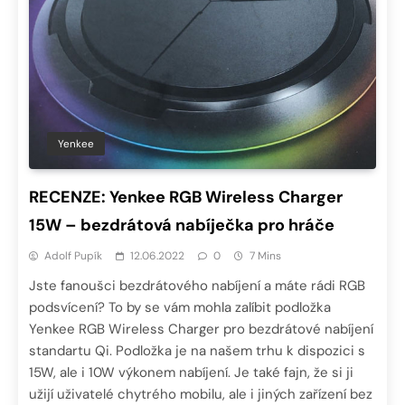
Yenkee
RECENZE: Yenkee RGB Wireless Charger
15W – bezdrátová nabíječka pro hráče
Adolf Pupík
12.06.2022
0
7 Mins
Jste fanoušci bezdrátového nabíjení a máte rádi RGB
podsvícení? To by se vám mohla zalíbit podložka
Yenkee RGB Wireless Charger pro bezdrátové nabíjení
standartu Qi. Podložka je na našem trhu k dispozici s
15W, ale i 10W výkonem nabíjení. Je také fajn, že si ji
užijí uživatelé chytrého mobilu, ale i jiných zařízení bez