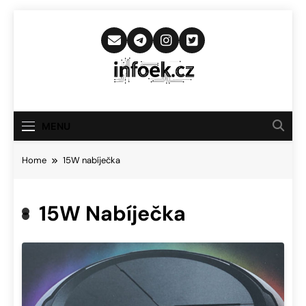
Skip
to
content
Infoek.cz
Web Věnující Se Technologickým
Novinkám
MENU
Home
15W nabíječka
15W Nabíječka