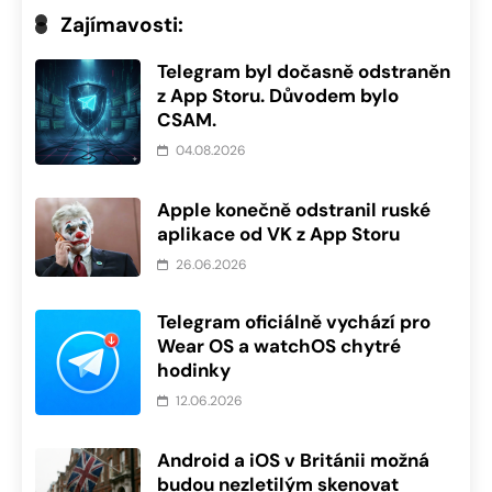
Zajímavosti:
Telegram byl dočasně odstraněn
z App Storu. Důvodem bylo
CSAM.
04.08.2026
Apple konečně odstranil ruské
aplikace od VK z App Storu
26.06.2026
Telegram oficiálně vychází pro
Wear OS a watchOS chytré
hodinky
12.06.2026
Android a iOS v Británii možná
budou nezletilým skenovat