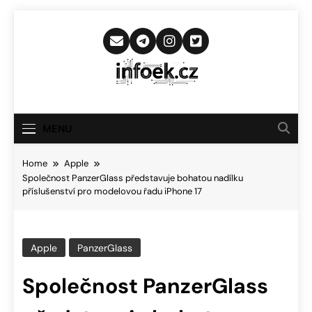
Skip
to
content
Infoek.cz
Web Věnující Se Technologickým
Novinkám
MENU
Home
Apple
Společnost PanzerGlass představuje bohatou nadílku
příslušenství pro modelovou řadu iPhone 17
Apple
PanzerGlass
Společnost PanzerGlass