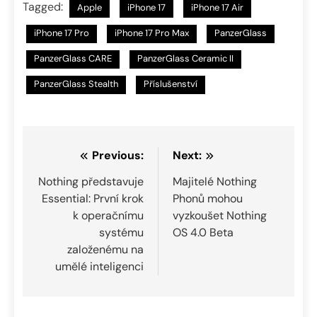
Tagged:
Apple
iPhone 17
iPhone 17 Air
iPhone 17 Pro
iPhone 17 Pro Max
PanzerGlass
PanzerGlass CARE
PanzerGlass Ceramic II
PanzerGlass Stealth
Příslušenství
Navigace
Previous:
Next:
pro
Nothing představuje
Majitelé Nothing
Essential: První krok
Phonů mohou
příspěvek
k operačnímu
vyzkoušet Nothing
systému
OS 4.0 Beta
založenému na
umělé inteligenci