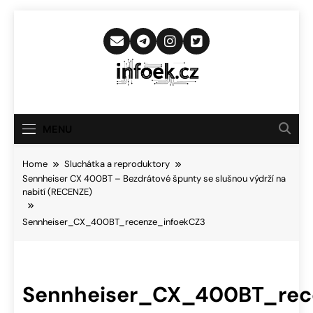
Skip
to
content
Infoek.cz
Web Věnující Se Technologickým
Novinkám
MENU
Home
Sluchátka a reproduktory
Sennheiser CX 400BT – Bezdrátové špunty se slušnou výdrží na
nabití (RECENZE)
Sennheiser_CX_400BT_recenze_infoekCZ3
Sennheiser_CX_400BT_rec