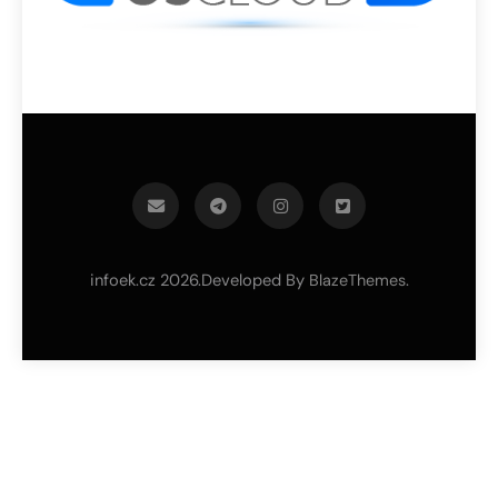
infoek.cz 2026.Developed By
.
BlazeThemes