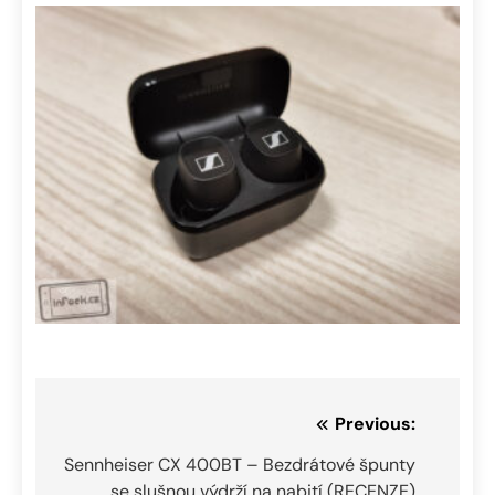
Navigace
Previous:
pro
Sennheiser CX 400BT – Bezdrátové špunty
se slušnou výdrží na nabití (RECENZE)