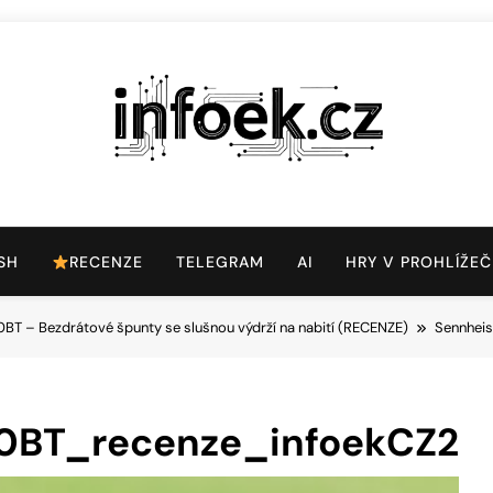
Infoek.cz
Web Věnující Se Technologickým Novinkám
SH
RECENZE
TELEGRAM
AI
HRY V PROHLÍŽEČ
BT – Bezdrátové špunty se slušnou výdrží na nabití (RECENZE)
Sennhei
0BT_recenze_infoekCZ2