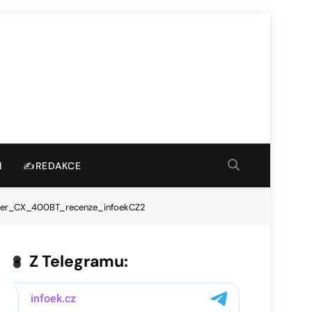
I
✍️REDAKCE
ser_CX_400BT_recenze_infoekCZ2
Z Telegramu: