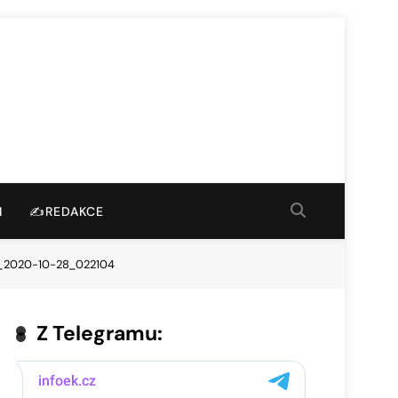
I
✍️REDAKCE
_2020-10-28_022104
Z Telegramu: