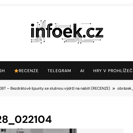
Infoek.cz
Web Věnující Se Technologickým Novinkám
SH
RECENZE
TELEGRAM
AI
HRY V PROHLÍŽEČ
BT – Bezdrátové špunty se slušnou výdrží na nabití (RECENZE)
obrázek
28_022104