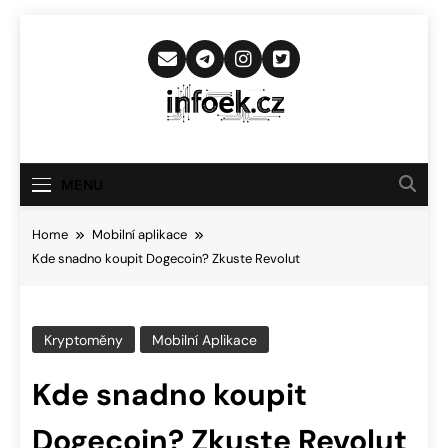
Skip
to
content
Infoek.cz
Web Věnující Se Technologickým
Novinkám
MENU
Home
Mobilní aplikace
Kde snadno koupit Dogecoin? Zkuste Revolut
Kryptoměny
Mobilní Aplikace
Kde snadno koupit
Dogecoin? Zkuste Revolut