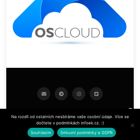
infoek.cz 2026.Developed By
.
BlazeThemes
Na rozdíl od ostatních nesbíráme vaše osobní údaje. Více se
dočtete v podmínkách infoek.cz. :)
Souhlasím
Smluvní podmínky a GDPR