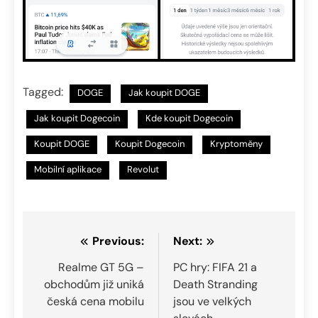
Tagged:
DOGE
Jak koupit DOGE
Jak koupit Dogecoin
Kde koupit Dogecoin
Koupit DOGE
Koupit Dogecoin
Kryptoměny
Mobilní aplikace
Revolut
Navigace
Previous:
Next:
pro
Realme GT 5G –
PC hry: FIFA 21 a
obchodům již uniká
Death Stranding
příspěvek
česká cena mobilu
jsou ve velkých