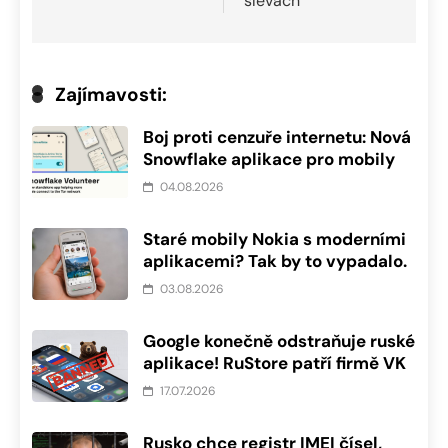
slevách
Zajímavosti:
Boj proti cenzuře internetu: Nová
Snowflake aplikace pro mobily
04.08.2026
Staré mobily Nokia s moderními
aplikacemi? Tak by to vypadalo.
03.08.2026
Google konečně odstraňuje ruské
aplikace! RuStore patří firmě VK
17.07.2026
Rusko chce registr IMEI čísel,