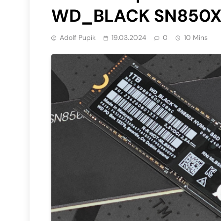
WD_BLACK SN850X
Adolf Pupík
19.03.2024
0
10 Mins