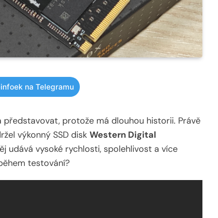
infoek na Telegramu
a představovat, protože má dlouhou historii. Právě
ržel výkonný SSD disk
Western Digital
ěj udává vysoké rychlosti, spolehlivost a více
 během testování?