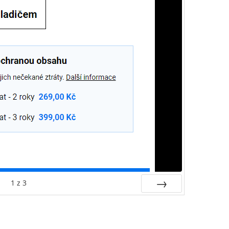
1
z
3
Další