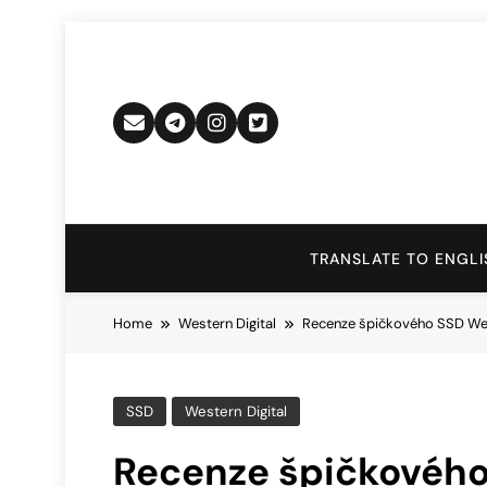
Skip
to
content
TRANSLATE TO ENGLI
Home
Western Digital
Recenze špičkového SSD W
SSD
Western Digital
Recenze špičkového