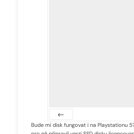
Bude mi disk fungovat i na Playstationu 5?
Předchozí
pro ně připravil verzi SSD disku licenco