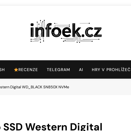
Infoek.cz
Web Věnující Se Technologickým Novinkám
SH
RECENZE
TELEGRAM
AI
HRY V PROHLÍŽEČ
estern Digital WD_BLACK SN850X NVMe
 SSD Western Digital