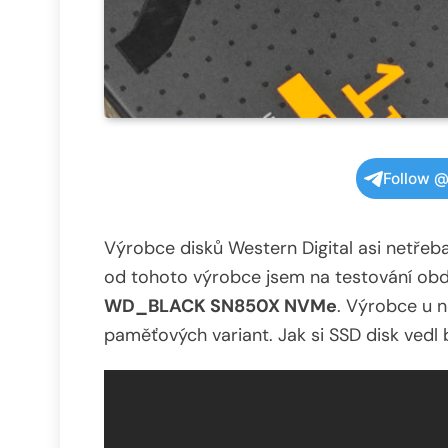
Follow @
Výrobce disků Western Digital asi netřeb
od tohoto výrobce jsem na testování obd
WD_BLACK SN850X NVMe
. Výrobce u n
paměťových variant. Jak si SSD disk vedl