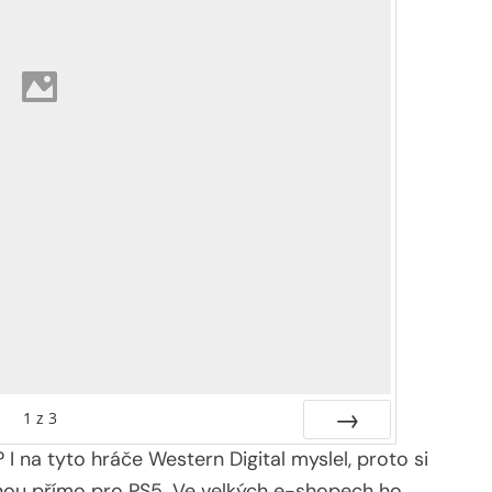
1
z
3
 I na tyto hráče Western Digital myslel, proto si
Další
vanou přímo pro PS5. Ve velkých e-shopech ho