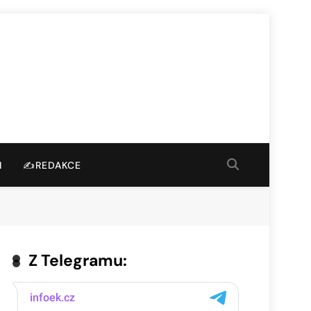
I
✍️REDAKCE
Z Telegramu: