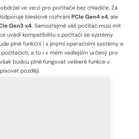
držel ve verzi pro počítače bez chladiče. Za
 Podporuje bleskové rozhraní
PCIe Gen4 x4
, ale
CIe Gen3 x4
. Samozřejmě váš počítač musí mít
ce uvádí kompatibilitu s počítači se systémy
de plně funkční i s jinými operačními systémy a
 počítačích, a to i v mém vedlejším určený pro
 však budou plně fungovat veškeré funkce v
pisovat později.