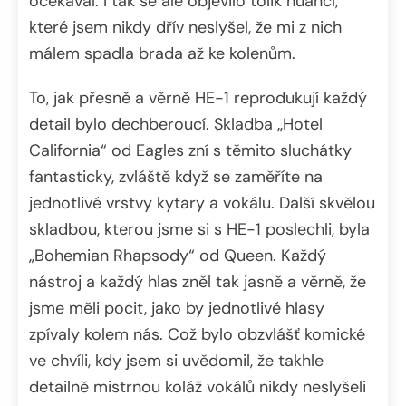
očekával. I tak se ale objevilo tolik nuancí,
které jsem nikdy dřív neslyšel, že mi z nich
málem spadla brada až ke kolenům.
To, jak přesně a věrně HE-1 reprodukují každý
detail bylo dechberoucí. Skladba „Hotel
California“ od Eagles zní s těmito sluchátky
fantasticky, zvláště když se zaměříte na
jednotlivé vrstvy kytary a vokálu. Další skvělou
skladbou, kterou jsme si s HE-1 poslechli, byla
„Bohemian Rhapsody“ od Queen. Každý
nástroj a každý hlas zněl tak jasně a věrně, že
jsme měli pocit, jako by jednotlivé hlasy
zpívaly kolem nás. Což bylo obzvlášť komické
ve chvíli, kdy jsem si uvědomil, že takhle
detailně mistrnou koláž vokálů nikdy neslyšeli