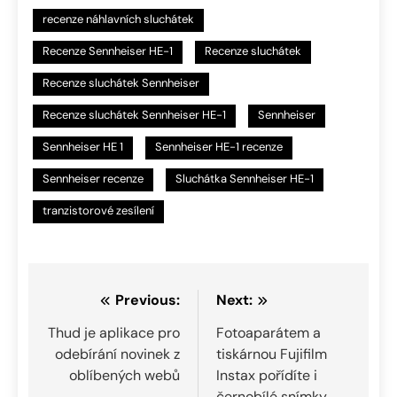
recenze náhlavních sluchátek
Recenze Sennheiser HE-1
Recenze sluchátek
Recenze sluchátek Sennheiser
Recenze sluchátek Sennheiser HE-1
Sennheiser
Sennheiser HE 1
Sennheiser HE-1 recenze
Sennheiser recenze
Sluchátka Sennheiser HE-1
tranzistorové zesílení
Navigace
Previous:
Next:
pro
Thud je aplikace pro
Fotoaparátem a
odebírání novinek z
tiskárnou Fujifilm
příspěvek
oblíbených webů
Instax pořídíte i
černobílé snímky