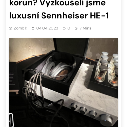
korun? Vyzkoušeli jsme
luxusní Sennheiser HE-1
Zombik
04.04.2023
0
7 Mins