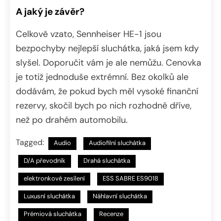
A jaký je závěr?
Celkově vzato, Sennheiser HE-1 jsou
bezpochyby nejlepší sluchátka, jaká jsem kdy
slyšel. Doporučit vám je ale nemůžu. Cenovka
je totiž jednoduše extrémní. Bez okolků ale
dodávám, že pokud bych měl vysoké finanční
rezervy, skočil bych po nich rozhodně dříve,
než po drahém automobilu.
Tagged:
Audio
Audiofilní sluchátka
D/A převodník
Drahá sluchátka
elektronkové zesílení
ESS SABRE ES9018
Luxusní sluchátka
Náhlavní sluchátka
Prémiová sluchátka
Recenze