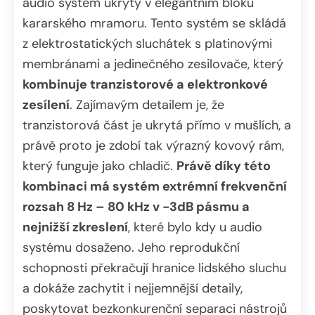
audio systém ukrytý v elegantním bloku
kararského mramoru. Tento systém se skládá
z elektrostatických sluchátek s platinovými
membránami a jedinečného zesilovače, který
kombinuje tranzistorové a elektronkové
zesílení
. Zajímavým detailem je, že
tranzistorová část je ukrytá přímo v mušlích, a
právě proto je zdobí tak výrazný kovový rám,
který funguje jako chladič.
Právě díky této
kombinaci má systém extrémní frekvenční
rozsah 8 Hz – 80 kHz v -3dB pásmu a
nejnižší zkreslení
, které bylo kdy u audio
systému dosaženo. Jeho reprodukční
schopnosti překračují hranice lidského sluchu
a dokáže zachytit i nejjemnější detaily,
poskytovat bezkonkurenční separaci nástrojů