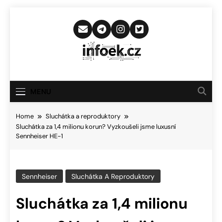
Skip
to
content
Infoek.cz
Web Věnující Se Technologickým
Novinkám
MENU
Home
Sluchátka a reproduktory
Sluchátka za 1,4 milionu korun? Vyzkoušeli jsme luxusní
Sennheiser HE-1
Sennheiser
Sluchátka A Reproduktory
Sluchátka za 1,4 milionu