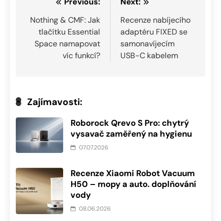
Navigace
Previous:
Next:
pro
Nothing & CMF: Jak
Recenze nabíjecího
tlačítku Essential
adaptéru FIXED se
příspěvek
Space namapovat
samonavíjecím
víc funkcí?
USB-C kabelem
Zajímavosti:
Roborock Qrevo S Pro: chytrý
vysavač zaměřený na hygienu
07.07.2026
Recenze Xiaomi Robot Vacuum
H50 – mopy a auto. doplňování
vody
08.06.2026