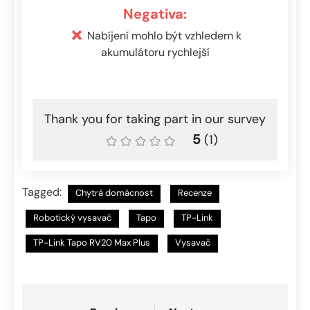
Negativa:
Nabíjení mohlo být vzhledem k
akumulátoru rychlejší
Thank you for taking part in our survey
5
(
1
)
Tagged:
Chytrá domácnost
Recenze
Robotický vysavač
Tapo
TP-Link
TP-Link Tapo RV20 Max Plus
Vysavač