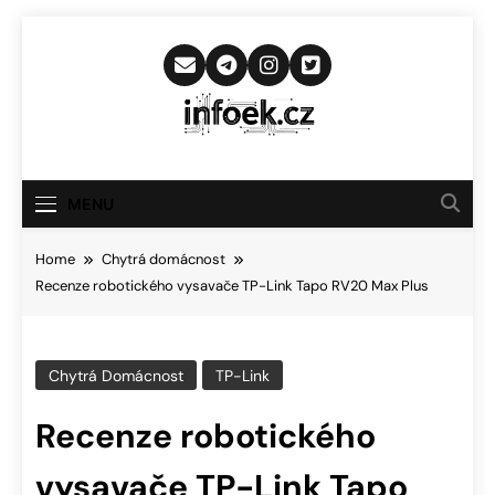
Skip
to
content
Infoek.cz
Web Věnující Se Technologickým
Novinkám
MENU
Home
Chytrá domácnost
Recenze robotického vysavače TP-Link Tapo RV20 Max Plus
Chytrá Domácnost
TP-Link
Recenze robotického
vysavače TP-Link Tapo