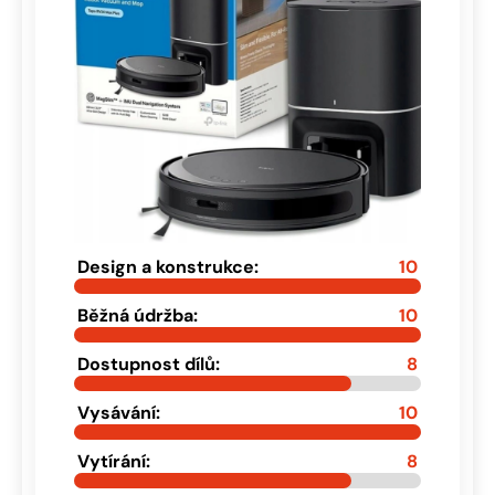
Design a konstrukce:
10
Běžná údržba:
10
Dostupnost dílů:
8
Vysávání:
10
Vytírání:
8