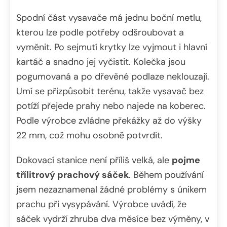
Spodní část vysavače má jednu boční metlu,
kterou lze podle potřeby odšroubovat a
vyměnit. Po sejmutí krytky lze vyjmout i hlavní
kartáč a snadno jej vyčistit. Kolečka jsou
pogumovaná a po dřevěné podlaze neklouzají.
Umí se přizpůsobit terénu, takže vysavač bez
potíží přejede prahy nebo najede na koberec.
Podle výrobce zvládne překážky až do výšky
22 mm, což mohu osobně potvrdit.
Dokovací stanice není příliš velká, ale
pojme
třílitrový prachový sáček
. Během používání
jsem nezaznamenal žádné problémy s únikem
prachu při vysypávání. Výrobce uvádí, že
sáček vydrží zhruba dva měsíce bez výměny, v