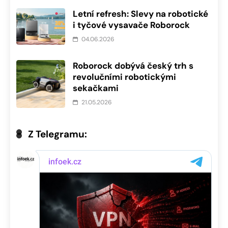
Letní refresh: Slevy na robotické
i tyčové vysavače Roborock
04.06.2026
Roborock dobývá český trh s
revolučními robotickými
sekačkami
21.05.2026
Z Telegramu: