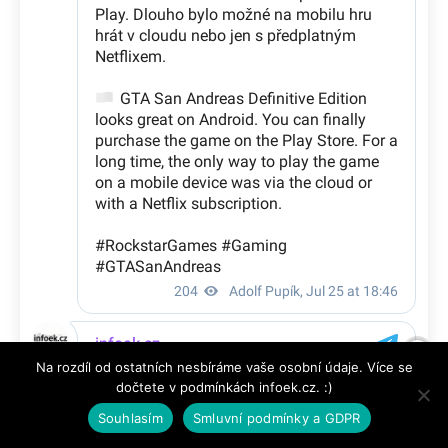
Na rozdíl od ostatních nesbíráme vaše osobní údaje. Více se
dočtete v podmínkách infoek.cz. :)
Souhlasím
Smluvní podmínky a GDPR