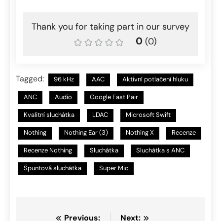
Thank you for taking part in our survey
0
(
0
)
Tagged:
96 kHz
AAC
Aktivní potlačení hluku
ANC
Audio
Google Fast Pair
Kvalitní sluchátka
LDAC
Microsoft Swift
Nothing
Nothing Ear (3)
Nothing X
Recenze
Recenze Nothing
Sluchátka
Sluchátka s ANC
Špuntová sluchátka
Super Mic
Navigace
Previous:
Next: