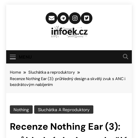
Skip
to
content
Infoek.cz
Web Věnující Se Technologickým
Novinkám
MENU
Home
Sluchátka a reproduktory
Recenze Nothing Ear (3): průhledný design a skvělý zvuk s ANC i
bezdrátovým nabíjením
Nothing
Sluchátka A Reproduktory
Recenze Nothing Ear (3):