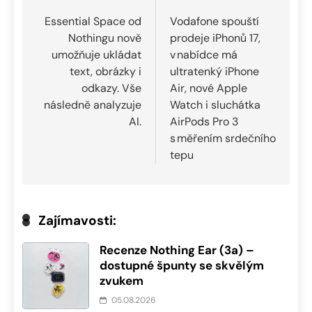
pro
Essential Space od
Vodafone spouští
Nothingu nově
prodeje iPhonů 17,
příspěvek
umožňuje ukládat
v nabídce má
text, obrázky i
ultratenký iPhone
odkazy. Vše
Air, nové Apple
následně analyzuje
Watch i sluchátka
AI.
AirPods Pro 3
s měřením srdečního
tepu
Zajímavosti:
Recenze Nothing Ear (3a) –
dostupné špunty se skvělým
zvukem
05.08.2026