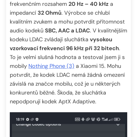
frekvenčním rozsahem
20 Hz – 40 kHz
a
impedancí
32 Ohmů
. Výrobce se chlubí
kvalitním zvukem a mohu potvrdit přítomnost
audio kodeků
SBC, AAC a LDAC
. V kvalitnějším
kodeku LDAC zvládají sluchátka
vysokou
vzorkovací frekvenci 96 kHz při 32 bitech
.
To je velmi slušná hodnota a testoval jsem ji s
mobily
Nothing Phone (3)
a Xiaomi 15. Mohu
potvrdit, že kodek LDAC nemá žádná omezení
závislá na značce mobilu, což je u některých
konkurentů běžné. Škoda, že sluchátka
nepodporují kodek AptX Adaptive.