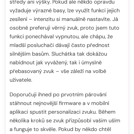
středy ani výšky. Pokud ale někdo opravdu
vyžaduje výrazné basy, lze využít funkci jejich
zesílení – intenzitu si manuálně nastavíte. Já
osobně preferuji věrný zvuk, proto jsem tuto
funkci ponechával vypnutou, ale chápu, že
mladší posluchači dávají často přednost
silnějším basům. Sluchátka tak dokážou
nabídnout jak vyvážený, tak i úmyslně
přebasovaný zvuk – vše záleží na volbě
uživatele.
Doporučuji ihned po prvotním párování
stáhnout nejnovější firmware a v mobilní
aplikaci spustit personalizaci zvuku. Během
několika kroků se zvuk přizpůsobí vašim uším
a funguje to skvěle. Pokud by někdo chtěl