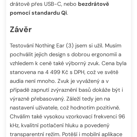
drátově přes USB-C, nebo
bezdrátově
pomocí standardu Qi
.
Závěr
Testování Nothing Ear (3) jsem si užil. Musím
pochválit jejich design s dobrou ergonomií a
vzhledem k ceně také výborný zvuk. Cena byla
stanovena na 4 499 Kč s DPH, což ve světě
audia není mnoho. Zvuk je vyvážený a v
případě zapnutí zvýraznění basů dokáže být i
výrazně přebasovaný. Záleží tedy jen na
nastavení uživatele, což hodnotím pozitivně.
Chválím také vysokou vzorkovací frekvenci 96
kHz, kvalitní potlačení hluku a povedený
transparentní režim. Potěší i mobilní aplikace