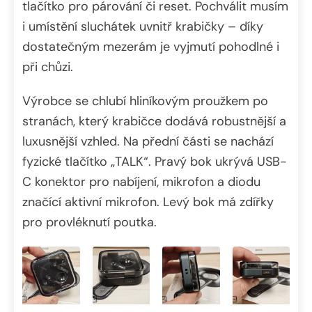
tlačítko pro párování či reset. Pochválit musím
i umístění sluchátek uvnitř krabičky – díky
dostatečným mezerám je vyjmutí pohodlné i
při chůzi.
Výrobce se chlubí hliníkovým proužkem po
stranách, který krabičce dodává robustnější a
luxusnější vzhled. Na přední části se nachází
fyzické tlačítko „TALK“. Pravý bok ukrývá USB-
C konektor pro nabíjení, mikrofon a diodu
značící aktivní mikrofon. Levý bok má zdířky
pro provléknutí poutka.