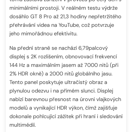
minimálními prostoji. V reálném testu výdrže
dosáhlo GT 8 Pro až 21,3 hodiny nepřetržitého
přehrávání videa na YouTube, což potvrzuje
jeho mimořádnou efektivitu.
Na přední straně se nachází 6,79palcový
displej s 2K rozlišením, obnovovací frekvencí
144 Hz a maximálním jasem až 7000 nitů (při
2% HDR okně) a 2000 nitů globálního jasu.
Tento panel poskytuje ultračistý obraz a
plynulou odezvu i na přímém slunci. Displej
nabízí barevnou přesnost na úrovni vlajkových
modelů a vynikající HDR výkon, čímž zajišťuje
dokonale pohlcující zážitek při hraní i sledování
multimédií.