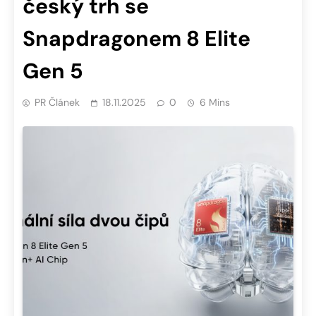
český trh se
Snapdragonem 8 Elite
Gen 5
PR Článek
18.11.2025
0
6 Mins