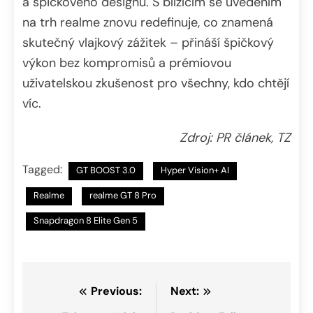
a špičkového designu. S blížícím se uvedením
na trh realme znovu redefinuje, co znamená
skutečný vlajkový zážitek – přináší špičkový
výkon bez kompromisů a prémiovou
uživatelskou zkušenost pro všechny, kdo chtějí
víc.
Zdroj: PR článek, TZ
Tagged:
GT BOOST 3.0
Hyper Vision+ AI
Realme
realme GT 8 Pro
Snapdragon 8 Elite Gen 5
Navigace
Previous:
Next: