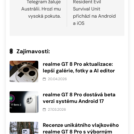
pro
Telegram žaluje
Resident Evil
Austrálii. Hrozí mu
Survival Unit
příspěvek
vysoká pokuta.
přichází na Android
a iOS
Zajímavosti:
realme GT 8 Pro aktualizace:
lepší galérie, fotky a AI editor
20.04.2026
realme GT 8 Pro dostává beta
verzi systému Android 17
27.03.2026
Recenze unikátního vlajkového
realme GT 8 Pro s výborným