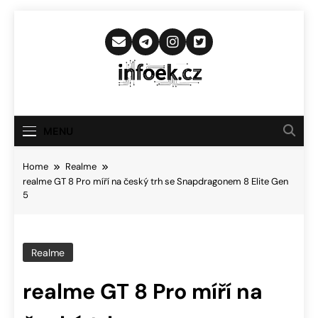
Skip
to
content
Infoek.cz
Web Věnující Se Technologickým
Novinkám
MENU
Home
Realme
realme GT 8 Pro míří na český trh se Snapdragonem 8 Elite Gen
5
Realme
realme GT 8 Pro míří na