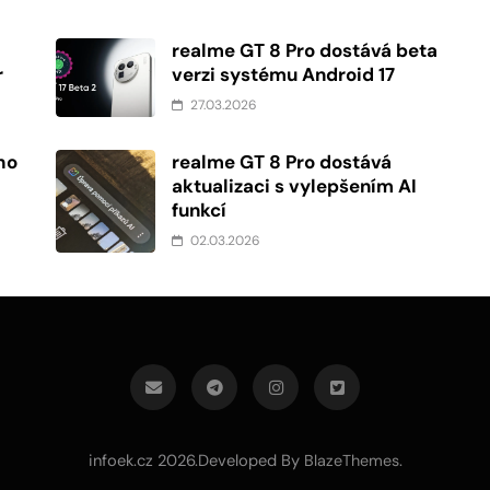
realme GT 8 Pro dostává beta
r
verzi systému Android 17
27.03.2026
ho
realme GT 8 Pro dostává
aktualizaci s vylepšením AI
funkcí
02.03.2026
infoek.cz 2026.Developed By
.
BlazeThemes