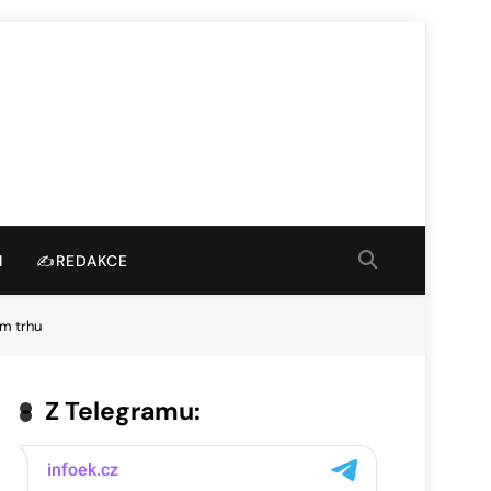
I
✍️REDAKCE
ém trhu
Z Telegramu: