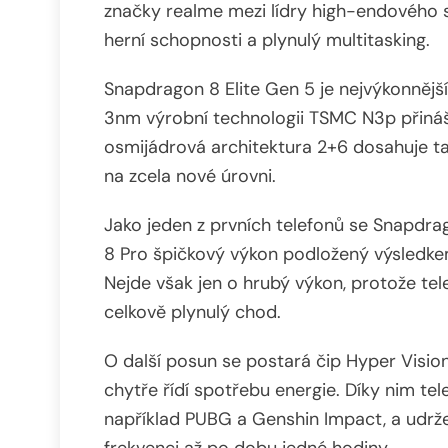
značky realme mezi lídry high-endového
herní schopnosti a plynulý multitasking.
Snapdragon 8 Elite Gen 5 je nejvýkonnějš
3nm výrobní technologii TSMC N3p přináš
osmijádrová architektura 2+6 dosahuje ta
na zcela nové úrovni.
Jako jeden z prvních telefonů se Snapdr
8 Pro špičkový výkon podložený výsledke
Nejde však jen o hrubý výkon, protože tele
celkově plynulý chod.
O další posun se postará čip Hyper Visio
chytře řídí spotřebu energie. Díky nim te
například PUBG a Genshin Impact, a udrže