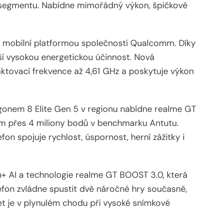
 segmentu. Nabídne mimořádný výkon, špičkové
í mobilní platformou společnosti Qualcomm. Díky
í vysokou energetickou účinnost. Nová
ktovací frekvence až 4,61 GHz a poskytuje výkon
agonem 8 Elite Gen 5 v regionu nabídne realme GT
m přes 4 miliony bodů v benchmarku Antutu.
fon spojuje rychlost, úspornost, herní zážitky i
n+ AI a technologie realme GT BOOST 3.0, která
lefon zvládne spustit dvě náročné hry současně,
t je v plynulém chodu při vysoké snímkové