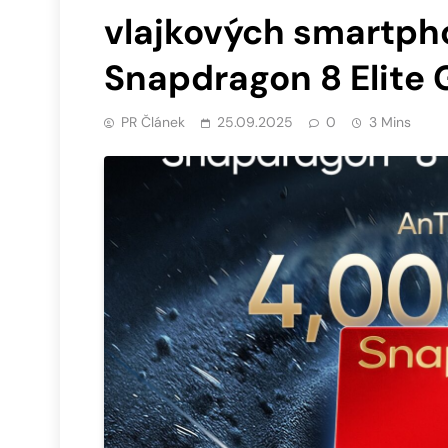
vlajkových smartph
Snapdragon 8 Elite 
PR Článek
25.09.2025
0
3 Mins