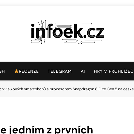
Infoek.cz
Web Věnující Se Technologickým Novinkám
SH
RECENZE
TELEGRAM
AI
HRY V PROHLÍŽEČ
ích vlajkových smartphonů s procesorem Snapdragon 8 Elite Gen 5 na česk
e jedním z prvních