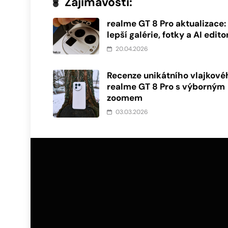
Zajímavosti:
realme GT 8 Pro aktualizace:
lepší galérie, fotky a AI edito
20.04.2026
Recenze unikátního vlajkové
realme GT 8 Pro s výborným
zoomem
03.03.2026