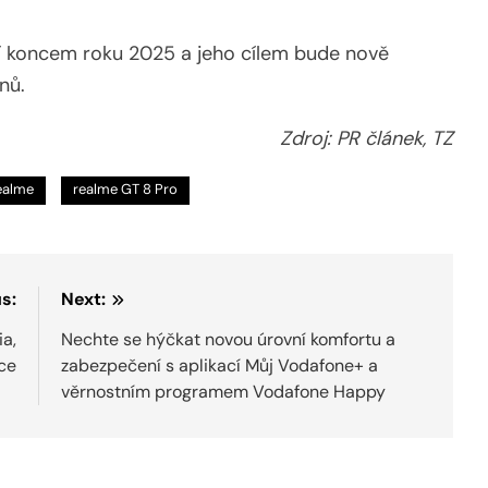
í koncem roku 2025 a jeho cílem bude nově
nů.
Zdroj: PR článek, TZ
ealme
realme GT 8 Pro
s:
Next:
ia,
Nechte se hýčkat novou úrovní komfortu a
ace
zabezpečení s aplikací Můj Vodafone+ a
věrnostním programem Vodafone Happy