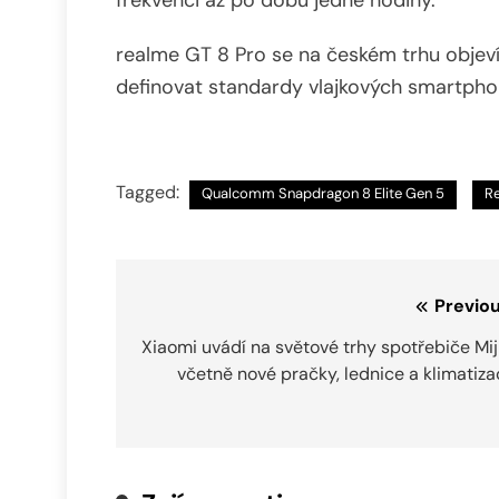
frekvenci až po dobu jedné hodiny.
realme GT 8 Pro se na českém trhu objev
definovat standardy vlajkových smartpho
Tagged:
Qualcomm Snapdragon 8 Elite Gen 5
R
Navigace
Previou
pro
Xiaomi uvádí na světové trhy spotřebiče Mij
včetně nové pračky, lednice a klimatiz
příspěvek