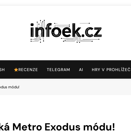
Infoek.cz
Web Věnující Se Technologickým Novinkám
SH
RECENZE
TELEGRAM
AI
HRY V PROHLÍŽEČ
odus módu!
ká Metro Exodus módu!