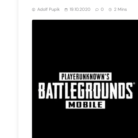
Adolf Pupík
19.10.2020
0
2 Mins