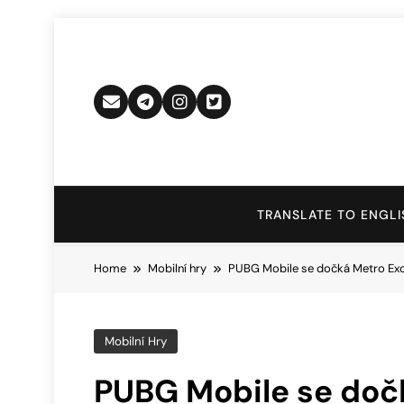
Skip
to
content
TRANSLATE TO ENGLI
Home
Mobilní hry
PUBG Mobile se dočká Metro Ex
Mobilní Hry
PUBG Mobile se doč