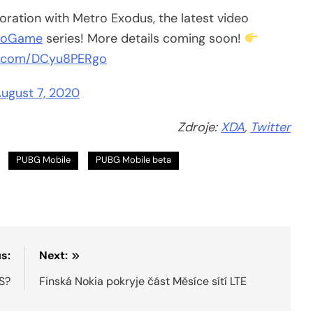
boration with Metro Exodus, the latest video
eoGame
series! More details coming soon!
er.com/DCyu8PERgo
ugust 7, 2020
Zdroje:
XDA
,
Twitter
PUBG Mobile
PUBG Mobile beta
s:
Next:
US?
Finská Nokia pokryje část Měsíce sítí LTE