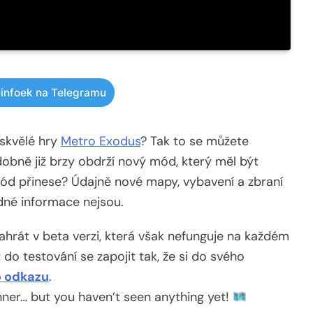
infoek na Telegramu
 skvělé hry
Metro Exodus
? Tak to se můžete
bně již brzy obdrží nový mód, který měl být
mód přinese? Údajně nové mapy, vybavení a zbraní
ádné informace nejsou.
hrát v beta verzi, která však nefunguje na každém
 do testování se zapojit tak, že si do svého
o odkazu
.
ner… but you haven’t seen anything yet!