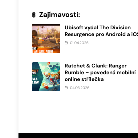
Zajímavosti:
Ubisoft vydal The Division
Resurgence pro Android a iO
01.04.2026
Ratchet & Clank: Ranger
Rumble – povedená mobilní
online střílečka
04.03.2026