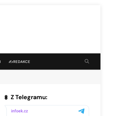
I
✍️REDAKCE
Z Telegramu: