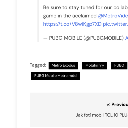
Be sure to stay tuned for our colla
game in the acclaimed
@MetroVid
https://t.co/V8wiKgp7XD
pic.twitt
— PUBG MOBILE (@PUBGMOBILE)
A
Tagged:
Metro Exodus
Mobilní hry
PUBG
PUBG Mobile Metro mód
Navigace
Previou
pro
Jak fotí mobil TCL 10 PL
příspěvek