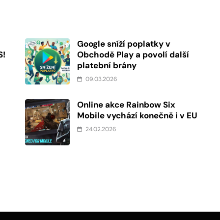
Google sníží poplatky v
S!
Obchodě Play a povolí další
platební brány
09.03.2026
Online akce Rainbow Six
Mobile vychází konečně i v EU
24.02.2026