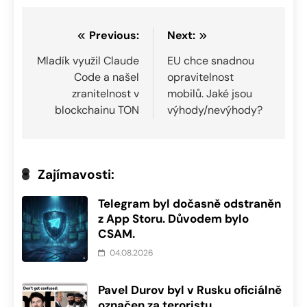
Navigace
Previous:
Next:
pro
Mladík využil Claude
EU chce snadnou
Code a našel
opravitelnost
příspěvek
zranitelnost v
mobilů. Jaké jsou
blockchainu TON
výhody/nevýhody?
Zajímavosti:
Telegram byl dočasně odstraněn
z App Storu. Důvodem bylo
CSAM.
04.08.2026
Pavel Durov byl v Rusku oficiálně
označen za teroristu