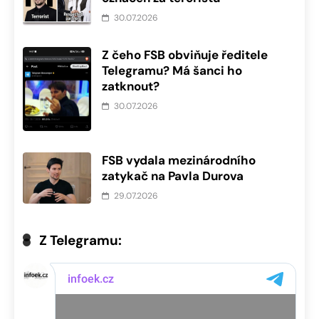
30.07.2026
Z čeho FSB obviňuje ředitele
Telegramu? Má šanci ho
zatknout?
30.07.2026
FSB vydala mezinárodního
zatykač na Pavla Durova
29.07.2026
Z Telegramu: