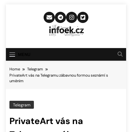
Skip
to
content
Infoek.cz
Web Věnující Se Technologickým
Novinkám
MENU
Home
Telegram
PrivateArt vás na Telegramu zábavnou formou seznámí s
uměním
Telegram
PrivateArt vás na