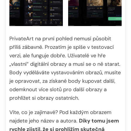
PrivateArt na první pohled nemusí působit
příliš zábavně. Prozatím je spíše v testovací
verzi, ale funguje dobře. Uživatelé ve hře
„vlastní“ digitální obrazy a musí se o ně starat.
Body vyděláváte vystavováním obrazů, musíte
je opravovat, za získané body kupovat další,
odemknout více slotů pro další obrazy a
prohlížet si obrazy ostatních.
Víte, co je zajímavé? Pod každým obrazem
najdete jeho název a autora.
Díky tomu jsem
rychle zjistil, že si prohlížím skutečná