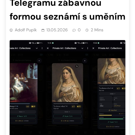
Telegramu zábavnou
formou seznámí s uměním
Adolf Pupík
13.05.2026
0
2 Mins