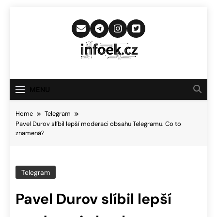
Skip
to
content
Infoek.cz
Web Věnující Se Technologickým
Novinkám
MENU
Home
Telegram
Pavel Durov slíbil lepší moderaci obsahu Telegramu. Co to
znamená?
Telegram
Pavel Durov slíbil lepší