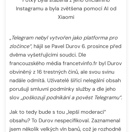
Instagramu a byla zvětšena pomocí AI od
Xiaomi
„Telegram nebyl vytvořen jako platforma pro
zločince“
, hájil se Pavel Durov 6. prosince před
dvěma vyšetřujícími soudci. Dle
francouzského média francetvinfo.fr byl Durov
obviněný z 16 trestných činů, ale svou svinu
nadále odmítá. Uživatelé šířící nelegální obsah
porušují smluvní podmínky služby a dle jeho
slov
„poškozují podnikání a pověst Telegramu“
.
Jak to tedy bude s tou „lepší moderací“
obsahu? To Durov nespecifikoval. Zaznamenal
jsem několik velkých vln banů, což je rozhodně