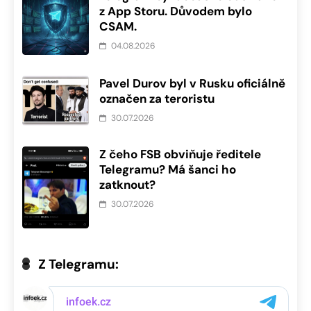
z App Storu. Důvodem bylo
CSAM.
04.08.2026
Pavel Durov byl v Rusku oficiálně
označen za teroristu
30.07.2026
Z čeho FSB obviňuje ředitele
Telegramu? Má šanci ho
zatknout?
30.07.2026
Z Telegramu: