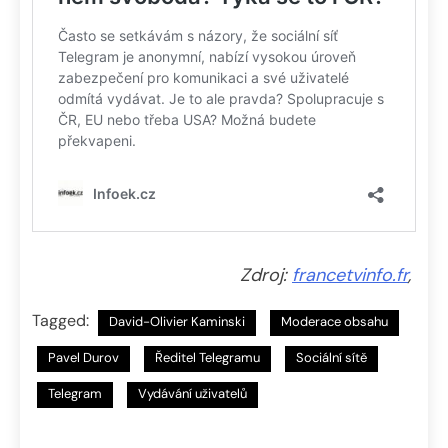
Zdroj:
francetvinfo.fr
,
Tagged:
David-Olivier Kaminski
Moderace obsahu
Pavel Durov
Ředitel Telegramu
Sociální sítě
Telegram
Vydávání uživatelů