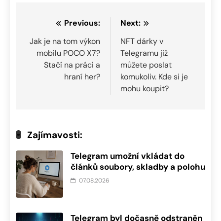
Navigace
Previous:
Next:
pro
Jak je na tom výkon
NFT dárky v
mobilu POCO X7?
Telegramu již
příspěvek
Stačí na práci a
můžete poslat
hraní her?
komukoliv. Kde si je
mohu koupit?
Zajímavosti:
Telegram umožní vkládat do
článků soubory, skladby a polohu
07.08.2026
Telegram byl dočasně odstraněn