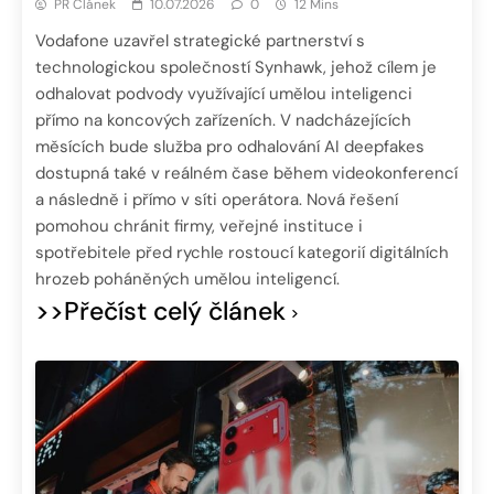
PR Článek
10.07.2026
0
12 Mins
Vodafone uzavřel strategické partnerství s
technologickou společností Synhawk, jehož cílem je
odhalovat podvody využívající umělou inteligenci
přímo na koncových zařízeních. V nadcházejících
měsících bude služba pro odhalování AI deepfakes
dostupná také v reálném čase během videokonferencí
a následně i přímo v síti operátora. Nová řešení
pomohou chránit firmy, veřejné instituce i
spotřebitele před rychle rostoucí kategorií digitálních
hrozeb poháněných umělou inteligencí.
>>Přečíst celý článek