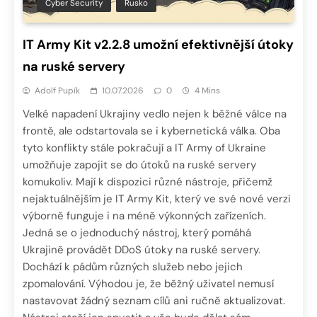
Cyber Security
Rusko
IT Army Kit v2.2.8 umožní efektivnější útoky
na ruské servery
Adolf Pupík
10.07.2026
0
4 Mins
Velké napadení Ukrajiny vedlo nejen k běžné válce na
frontě, ale odstartovala se i kybernetická válka. Oba
tyto konflikty stále pokračují a IT Army of Ukraine
umožňuje zapojit se do útoků na ruské servery
komukoliv. Mají k dispozici různé nástroje, přičemž
nejaktuálnějším je IT Army Kit, který ve své nové verzi
výborně funguje i na méně výkonných zařízeních.
Jedná se o jednoduchý nástroj, který pomáhá
Ukrajině provádět DDoS útoky na ruské servery.
Dochází k pádům různých služeb nebo jejich
zpomalování. Výhodou je, že běžný uživatel nemusí
nastavovat žádný seznam cílů ani ručně aktualizovat.