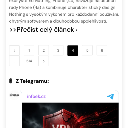
ekosystému Nothing. Phone (4b) navazuje na úspěch
řady Phone (4a) a kombinuje charakteristický design
Nothing s vysokým výkonem pro každodenní používání,
chytrým softwarem a dlouhodobou spolehlivostí.
>>Přečíst celý článek
1
2
3
4
5
6
…
514
Z Telegramu: