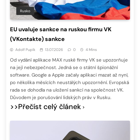
Rusko
EU uvaluje sankce na ruskou firmu VK
(VKontakte) sankce
Adolf Pupík
13.07.2026
0
4 Mins
Od vydání aplikace MAX ruské firmy VK se upozorňuje
na její nebezpečnost. Jedná se o státní špionážní
software. Google a Apple začaly aplikaci mazat až nyní,
po několika měsících neustálých upozornění. Evropská
rada se dohodla na uložení sankcí na společnost VK.
Důvodem je porušování lidských práv v Rusku.
>>Přečíst celý článek