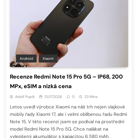
Android
Xiaomi
Recenze Redmi Note 15 Pro 5G – IP68, 200
MPx, eSIM a nízká cena
Adolf Pupík
13.07.2026
0
23 Mins
Letos uvedl výrobce Xiaomi na náš trh nejen vlajkové
mobily řady Xiaomi 17, ale i velmi oblíbenou řadu Redmi
Note 15. V této recenzi jsem se podíval na prostřední
model Redmi Note 15 Pro 5G. Chce nalákat na
vylepšený akumulátor s kapacitou 6 580 mAh,