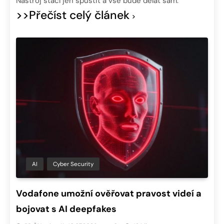
Nástroj stačí jen spustit a vše bude dělat sám.
>>Přečíst celý článek
AI
Cyber Security
Vodafone umožní ověřovat pravost videí a
bojovat s AI deepfakes