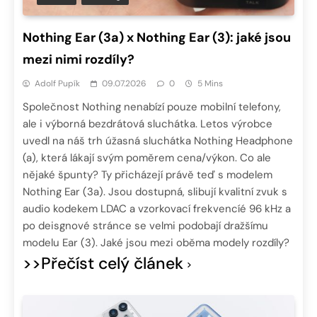
Nothing Ear (3a) x Nothing Ear (3): jaké jsou
mezi nimi rozdíly?
Adolf Pupík
09.07.2026
0
5 Mins
Společnost Nothing nenabízí pouze mobilní telefony,
ale i výborná bezdrátová sluchátka. Letos výrobce
uvedl na náš trh úžasná sluchátka Nothing Headphone
(a), která lákají svým poměrem cena/výkon. Co ale
nějaké špunty? Ty přicházejí právě teď s modelem
Nothing Ear (3a). Jsou dostupná, slibují kvalitní zvuk s
audio kodekem LDAC a vzorkovací frekvencíé 96 kHz a
po deisgnové stránce se velmi podobají dražšímu
modelu Ear (3). Jaké jsou mezi oběma modely rozdíly?
>>Přečíst celý článek