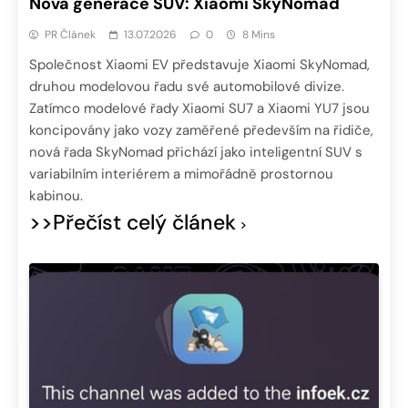
Nová generace SUV: Xiaomi SkyNomad
PR Článek
13.07.2026
0
8 Mins
Společnost Xiaomi EV představuje Xiaomi SkyNomad,
druhou modelovou řadu své automobilové divize.
Zatímco modelové řady Xiaomi SU7 a Xiaomi YU7 jsou
koncipovány jako vozy zaměřené především na řidiče,
nová řada SkyNomad přichází jako inteligentní SUV s
variabilním interiérem a mimořádně prostornou
kabinou.
>>Přečíst celý článek