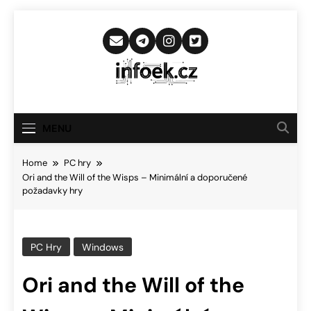
Skip
to
content
Infoek.cz
Web Věnující Se Technologickým
Novinkám
MENU
Home
PC hry
Ori and the Will of the Wisps – Minimální a doporučené
požadavky hry
PC Hry
Windows
Ori and the Will of the