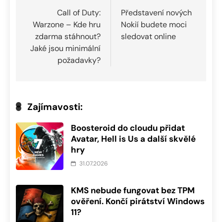
pro
Call of Duty:
Představení nových
Warzone – Kde hru
Nokií budete moci
příspěvek
zdarma stáhnout?
sledovat online
Jaké jsou minimální
požadavky?
Zajímavosti:
Boosteroid do cloudu přidat
Avatar, Hell is Us a další skvělé
hry
31.07.2026
KMS nebude fungovat bez TPM
ověření. Končí pirátství Windows
11?