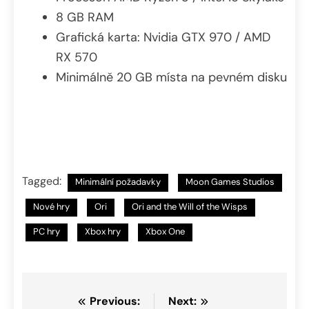
8 GB RAM
Grafická karta: Nvidia GTX 970 / AMD
RX 570
Minimálně 20 GB místa na pevném disku
Tagged:
Minimální požadavky
Moon Games Studios
Nové hry
Ori
Ori and the Will of the Wisps
PC hry
Xbox hry
Xbox One
Navigace
Previous:
Next: