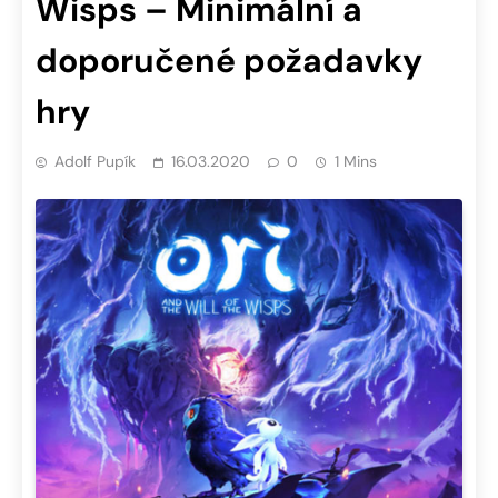
Wisps – Minimální a
doporučené požadavky
hry
Adolf Pupík
16.03.2020
0
1 Mins