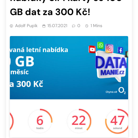
GB dat za 300 Kč!
Adolf Pupík
15.07.2021
0
1 Mins