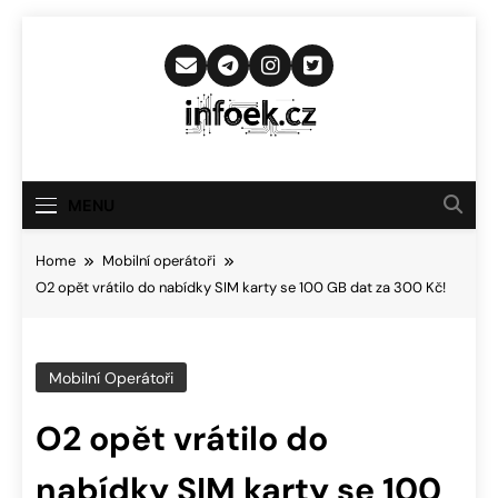
Skip
to
content
Infoek.cz
Web Věnující Se Technologickým
Novinkám
MENU
Home
Mobilní operátoři
O2 opět vrátilo do nabídky SIM karty se 100 GB dat za 300 Kč!
Mobilní Operátoři
O2 opět vrátilo do
nabídky SIM karty se 100