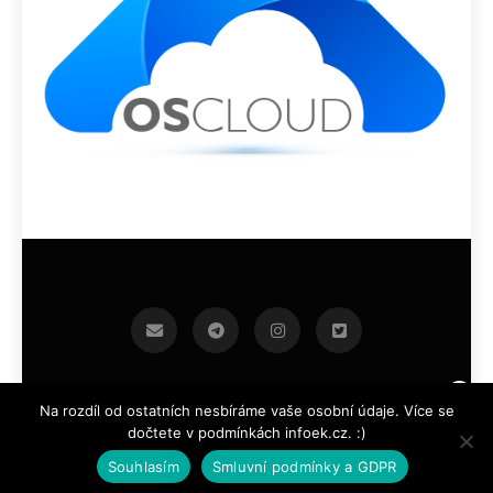
infoek.cz 2026.Developed By
.
BlazeThemes
Na rozdíl od ostatních nesbíráme vaše osobní údaje. Více se
dočtete v podmínkách infoek.cz. :)
Souhlasím
Smluvní podmínky a GDPR