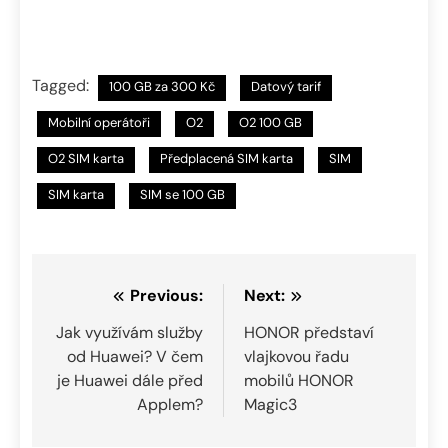
Tagged:
100 GB za 300 Kč
Datový tarif
Mobilní operátoři
O2
O2 100 GB
O2 SIM karta
Předplacená SIM karta
SIM
SIM karta
SIM se 100 GB
Navigace
Previous:
Next:
pro
Jak využívám služby
HONOR představí
od Huawei? V čem
vlajkovou řadu
příspěvek
je Huawei dále před
mobilů HONOR
Applem?
Magic3