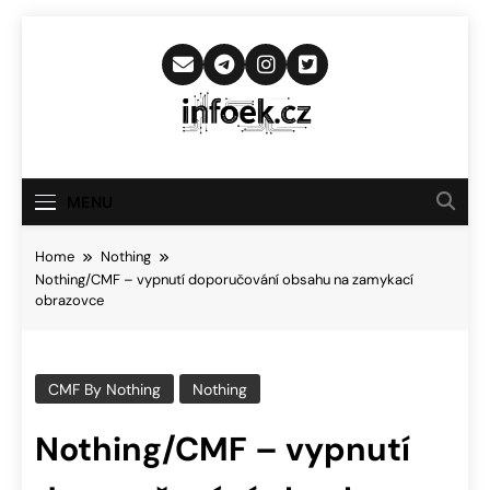
Skip
to
content
Infoek.cz
Web Věnující Se Technologickým
Novinkám
MENU
Home
Nothing
Nothing/CMF – vypnutí doporučování obsahu na zamykací
obrazovce
CMF By Nothing
Nothing
Nothing/CMF – vypnutí