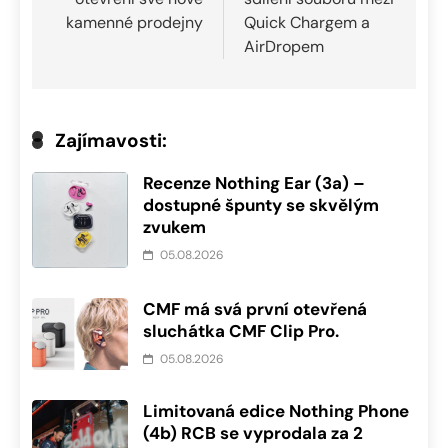
příspěvek
kamenné prodejny
Quick Chargem a
AirDropem
Zajímavosti:
Recenze Nothing Ear (3a) –
dostupné špunty se skvělým
zvukem
05.08.2026
CMF má svá první otevřená
sluchátka CMF Clip Pro.
05.08.2026
Limitovaná edice Nothing Phone
(4b) RCB se vyprodala za 2