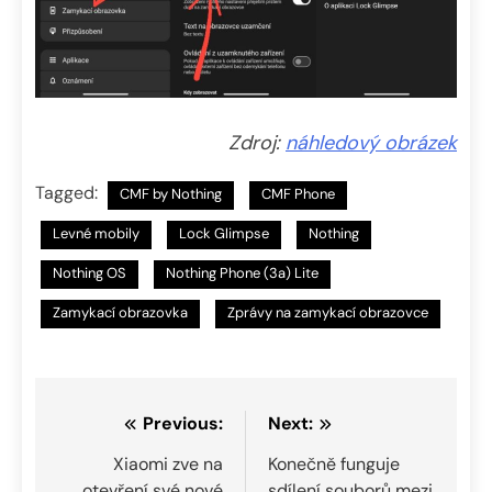
Zdroj:
náhledový obrázek
Tagged:
CMF by Nothing
CMF Phone
Levné mobily
Lock Glimpse
Nothing
Nothing OS
Nothing Phone (3a) Lite
Zamykací obrazovka
Zprávy na zamykací obrazovce
Navigace
Previous:
Next:
pro
Xiaomi zve na
Konečně funguje
otevření své nové
sdílení souborů mezi