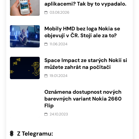
aplikacemi? Tak by to vypadalo.
03.08.2026
Mobily HMD bez loga Nokia se
objevují v ČR. Stojí ale za to?
11.06.2024
Space Impact ze starých Nokií si
můžete zahrát na počítači
19.01.2024
Oznámena dostupnost nových
barevných variant Nokia 2660
Flip
24.10.2023
Z Telegramu: