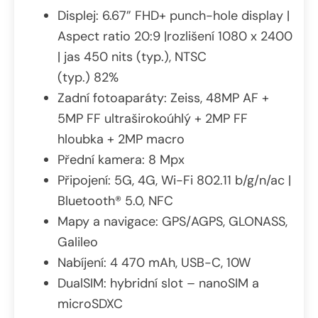
Displej: 6.67” FHD+ punch-hole display |
Aspect ratio 20:9 |rozlišení 1080 x 2400
| jas 450 nits (typ.), NTSC
(typ.) 82%
Zadní fotoaparáty: Zeiss, 48MP AF +
5MP FF ultraširokoúhlý + 2MP FF
hloubka + 2MP macro
Přední kamera: 8 Mpx
Připojení: 5G, 4G, Wi-Fi 802.11 b/g/n/ac |
Bluetooth® 5.0, NFC
Mapy a navigace: GPS/AGPS, GLONASS,
Galileo
Nabíjení: 4 470 mAh, USB-C, 10W
DualSIM: hybridní slot – nanoSIM a
microSDXC