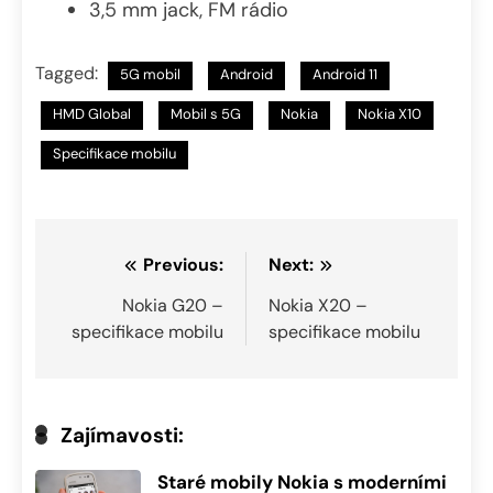
3,5 mm jack, FM rádio
Tagged:
5G mobil
Android
Android 11
HMD Global
Mobil s 5G
Nokia
Nokia X10
Specifikace mobilu
Navigace
Previous:
Next:
pro
Nokia G20 –
Nokia X20 –
specifikace mobilu
specifikace mobilu
příspěvek
Zajímavosti:
Staré mobily Nokia s moderními