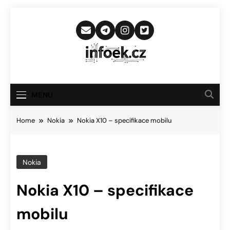
Skip
to
content
Infoek.cz
Web Věnující Se Technologickým
Novinkám
MENU
Home
Nokia
Nokia X10 – specifikace mobilu
Nokia
Nokia X10 – specifikace
mobilu