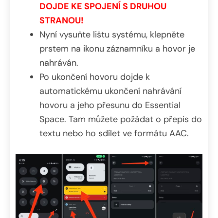
DOJDE KE SPOJENÍ S DRUHOU
STRANOU!
Nyní vysuňte lištu systému, klepněte
prstem na ikonu záznamníku a hovor je
nahráván.
Po ukončení hovoru dojde k
automatickému ukončení nahrávání
hovoru a jeho přesunu do Essential
Space. Tam můžete požádat o přepis do
textu nebo ho sdílet ve formátu AAC.