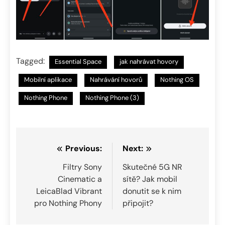
Tagged:
Essential Space
jak nahrávat hovory
Mobilní aplikace
Nahrávání hovorů
Nothing OS
Nothing Phone
Nothing Phone (3)
Navigace
Previous:
Next:
pro
Filtry Sony
Skutečné 5G NR
Cinematic a
sítě? Jak mobil
příspěvek
LeicaBlad Vibrant
donutit se k nim
pro Nothing Phony
připojit?