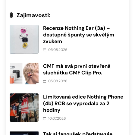
Zajímavosti:
Recenze Nothing Ear (3a) –
dostupné špunty se skvělým
zvukem
05.08.2026
CMF má svá první otevřená
sluchátka CMF Clip Pro.
05.08.2026
Limitovaná edice Nothing Phone
(4b) RCB se vyprodala za 2
hodiny
10.07.2026
Tak si fanoušek představuje