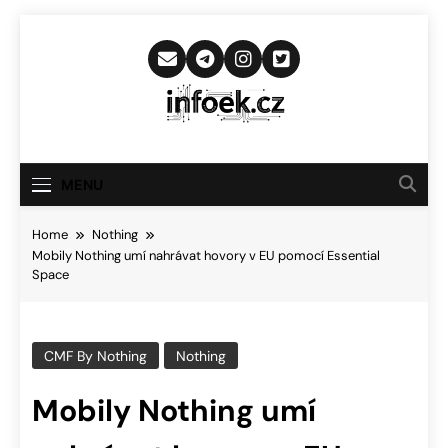
Skip
to
content
Infoek.cz
Web Věnující Se Technologickým
Novinkám
MENU
Home
Nothing
Mobily Nothing umí nahrávat hovory v EU pomocí Essential
Space
CMF By Nothing
Nothing
Mobily Nothing umí