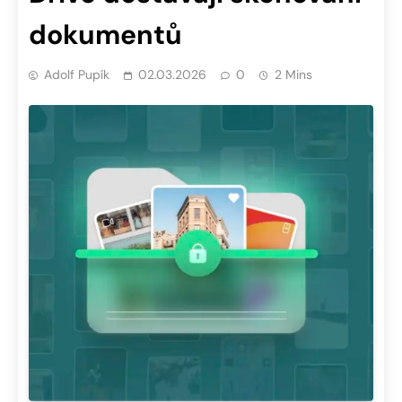
dokumentů
Adolf Pupík
02.03.2026
0
2 Mins