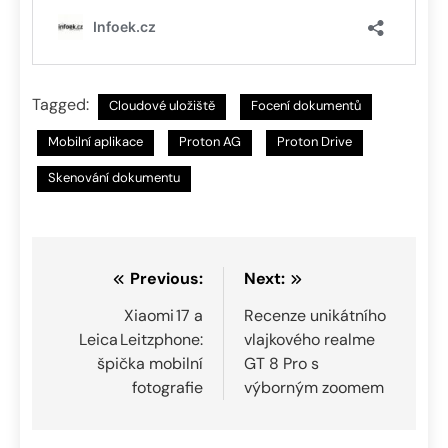
Tagged:
Cloudové uložiště
Focení dokumentů
Mobilní aplikace
Proton AG
Proton Drive
Skenování dokumentu
Navigace
Previous:
Next:
pro
Xiaomi 17 a
Recenze unikátního
Leica Leitzphone:
vlajkového realme
příspěvek
špička mobilní
GT 8 Pro s
fotografie
výborným zoomem