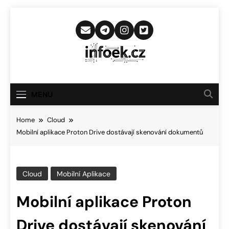
Skip
to
content
Infoek.cz
Web Věnující Se Technologickým
Novinkám
MENU
Home
Cloud
Mobilní aplikace Proton Drive dostávají skenování dokumentů
Cloud
Mobilní Aplikace
Mobilní aplikace Proton
Drive dostávají skenování