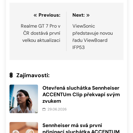
Navigace
Previous:
Next:
pro
Realme GT 7 Pro v
ViewSonic
ČR dostává první
představuje novou
příspěvek
velkou aktualizaci
řadu ViewBoard
IFP53
Zajímavosti:
Otevřená sluchátka Sennheiser
ACCENTUm Clip překvapí svým
zvukem
29.06.2026
Sennheiser má svá první
připínací sluchátka ACCENTUM