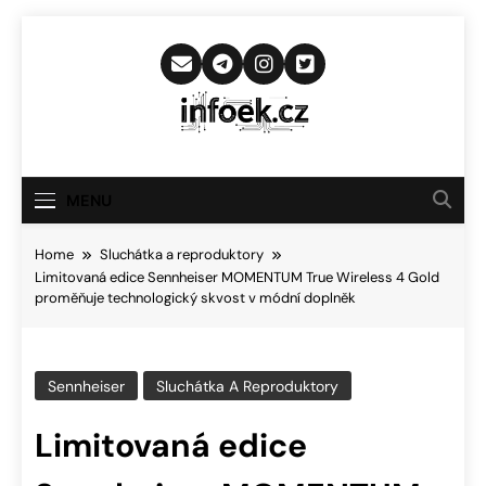
Skip
to
content
Infoek.cz
Web Věnující Se Technologickým
Novinkám
MENU
Home
Sluchátka a reproduktory
Limitovaná edice Sennheiser MOMENTUM True Wireless 4 Gold
proměňuje technologický skvost v módní doplněk
Sennheiser
Sluchátka A Reproduktory
Limitovaná edice