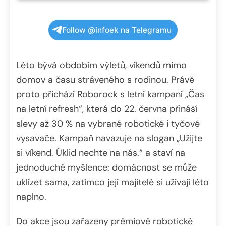
Follow @infoek na Telegramu
Léto bývá obdobím výletů, víkendů mimo
domov a času stráveného s rodinou. Právě
proto přichází Roborock s letní kampaní „Čas
na letní refresh“, která do 22. června přináší
slevy až 30 % na vybrané robotické i tyčové
vysavače. Kampaň navazuje na slogan „Užijte
si víkend. Úklid nechte na nás.“ a staví na
jednoduché myšlence: domácnost se může
uklízet sama, zatímco její majitelé si užívají léto
naplno.
Do akce jsou zařazeny prémiové robotické