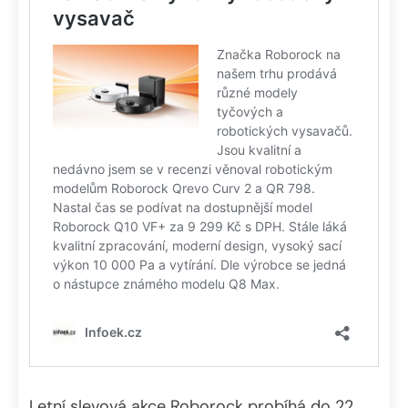
Letní slevová akce Roborock probíhá do 22.