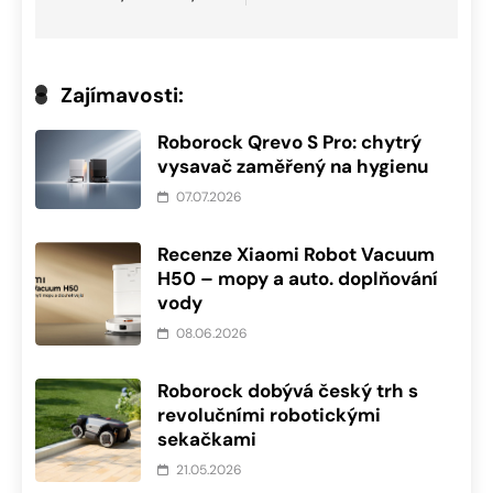
Zajímavosti:
Roborock Qrevo S Pro: chytrý
vysavač zaměřený na hygienu
07.07.2026
Recenze Xiaomi Robot Vacuum
H50 – mopy a auto. doplňování
vody
08.06.2026
Roborock dobývá český trh s
revolučními robotickými
sekačkami
21.05.2026