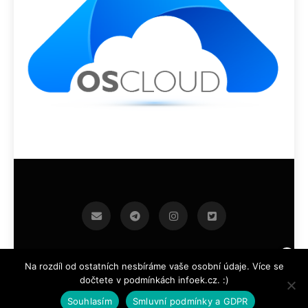
infoek.cz 2026.Developed By
.
BlazeThemes
Na rozdíl od ostatních nesbíráme vaše osobní údaje. Více se
dočtete v podmínkách infoek.cz. :)
Souhlasím
Smluvní podmínky a GDPR