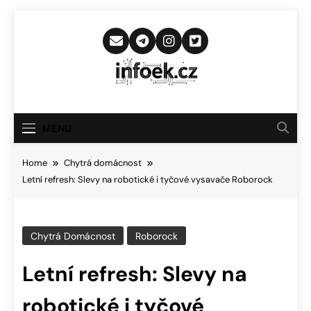
Skip
to
content
Infoek.cz
Web Věnující Se Technologickým
Novinkám
MENU
Home
Chytrá domácnost
Letní refresh: Slevy na robotické i tyčové vysavače Roborock
Chytrá Domácnost
Roborock
Letní refresh: Slevy na
robotické i tyčové