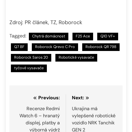
Zdroj: PR článek, TZ, Roborock
Tagged:
Chytrá domácnost
F25 Ace
Q10 VF+
Q7 BF
Roborock Qrevo C Pro
Roborock QR 798
Roborock Saros 20
Robotické vysavače
tyčové vysavače
Navigace
Previous:
Next:
pro
Recenze Redmi
Ukrajina má
Watch 6 – hranatý
vylepšené robotické
příspěvek
displej, platby a
vozidlo NRK Tanchik
výborná výdrž
GEN 2