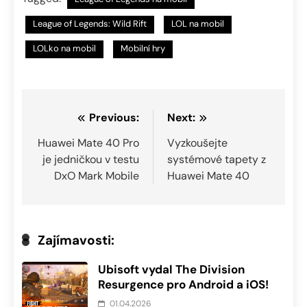
League of Legends: Wild Rift
LOL na mobil
LOLko na mobil
Mobilní hry
Navigace
Previous:
Next:
pro
Huawei Mate 40 Pro
Vyzkoušejte
je jedničkou v testu
systémové tapety z
příspěvek
DxO Mark Mobile
Huawei Mate 40
Zajímavosti:
Ubisoft vydal The Division
Resurgence pro Android a iOS!
01.04.2026