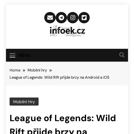
Skip
to
content
Infoek.cz
Web Věnující Se Technologickým
Novinkám
MENU
Home
Mobilní hry
League of Legends: Wild Rift přijde brzy na Android a iOS
Mobilní Hry
League of Legends: Wild
Rift přijde brzy na