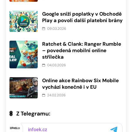
Google sníží poplatky v Obchodě
Play a povolí další platební brány
09.03.2026
Ratchet & Clank: Ranger Rumble
– povedená mobilní online
střílečka
04.03.2026
Online akce Rainbow Six Mobile
vychází konečně i v EU
24.02.2026
Z Telegramu: