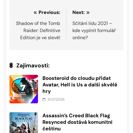
Navigace
Previous:
Next:
pro
Shadow of the Tomb
Sčítání lidu 2021 –
Raider: Definitive
kde vyplnit formulář
příspěvek
Edition je ve slevě!
online?
Zajímavosti:
Boosteroid do cloudu přidat
Avatar, Hell is Us a další skvělé
hry
31.07.2026
Assassin’s Creed Black Flag
Resynced dostává komunitní
češtinu