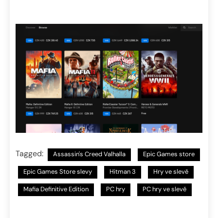
Tagged:
Assassin's Creed Valhalla
Epic Games store
Epic Games Store slevy
Hitman 3
Hry ve slevě
Mafia Definitive Edition
PC hry
PC hry ve slevě