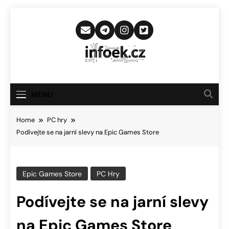
Skip
to
content
Infoek.cz
Web Věnující Se Technologickým
Novinkám
MENU
Home
PC hry
Podívejte se na jarní slevy na Epic Games Store
Epic Games Store
PC Hry
Podívejte se na jarní slevy
na Epic Games Store