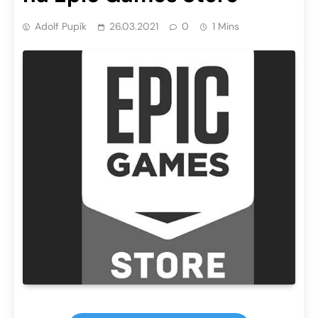
Adolf Pupík
26.03.2021
0
1 Mins